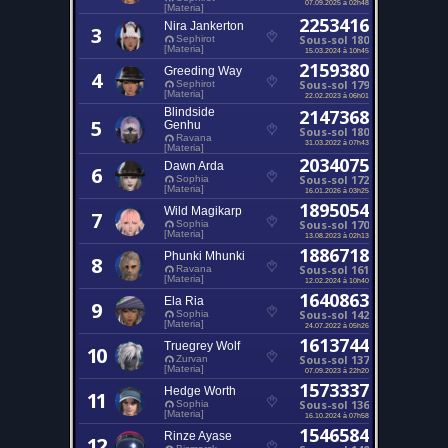
07.09.2025 à 02h48
[Materia]
2253416
Nira Jankerton
3
Sous-sol 180
Sephirot
[Materia]
15.03.2024 à 10h45
2159380
Greeding Way
4
Sous-sol 179
Sephirot
[Materia]
22.02.2023 à 06h01
Blindside
2147368
5
Genhu
Sous-sol 180
Ravana
31.03.2022 à 07h43
[Materia]
2034075
Dawn Arda
6
Sous-sol 172
Sophia
[Materia]
16.01.2026 à 03h25
1895054
Wild Magikarp
7
Sous-sol 170
Sophia
[Materia]
13.08.2023 à 02h13
1886718
Phunki Mhunki
8
Sous-sol 161
Ravana
[Materia]
12.02.2024 à 10h40
1640863
Ela Ria
9
Sous-sol 142
Sophia
[Materia]
24.07.2022 à 05h26
1613744
Truegrey Wolf
10
Sous-sol 137
Zurvan
[Materia]
07.09.2023 à 22h20
1573337
Hedge Worth
11
Sous-sol 136
Sophia
[Materia]
16.10.2024 à 07h58
1546584
Rinze Ayase
12