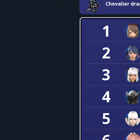
Chevalier dra
1
2
3
4
5