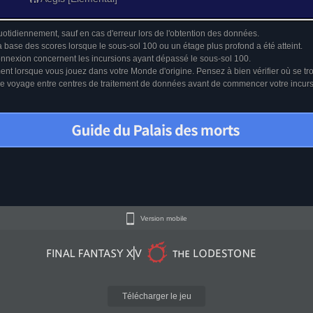
uotidiennement, sauf en cas d'erreur lors de l'obtention des données.
a base des scores lorsque le sous-sol 100 ou un étage plus profond a été atteint.
connexion concernent les incursions ayant dépassé le sous-sol 100.
ment lorsque vous jouez dans votre Monde d'origine. Pensez à bien vérifier où se tr
u le voyage entre centres de traitement de données avant de commencer votre incur
Version mobile
Télécharger le jeu