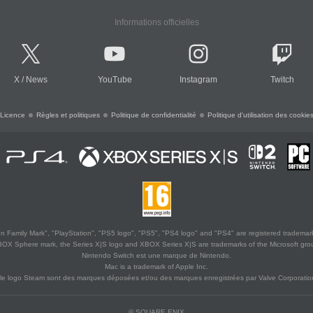
Informations officielles
X
/
News
YouTube
Instagram
Twitch
Licence
Règles et politiques
Politique de confidentialité
Politique d'utilisation des cookie
 Family Mark", "PlayStation", "PS5 logo", "PS5", "PS4 logo" and "PS4" are registered trademark
XBOX Sphere mark, the Series X|S logo and XBOX Series X|S are trademarks of the Microsoft gro
Nintendo Switch est une marque de Nintendo.
Mac is a trademark of Apple Inc.
le logo Steam sont des marques déposées et/ou des marques enregistrées par Valve Corporation
© SQUARE ENIX