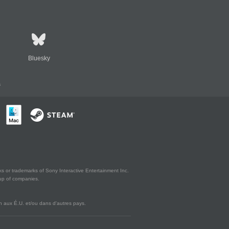
Bluesky
s
s or trademarks of Sony Interactive Entertainment Inc.
up of companies.
 aux É.U. et/ou dans d'autres pays.