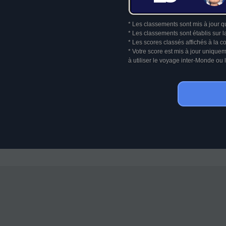
* Les classements sont mis à jour q
* Les classements sont établis sur l
* Les scores classés affichés à la 
* Votre score est mis à jour unique
à utiliser le voyage inter-Monde o