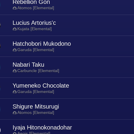
Rebellion Gon
Atomos [Elemental]
Lucius Artorius'c
Kujata [Elemental]
Hatchobori Mukodono
Garuda [Elemental]
Nabari Taku
Carbuncle [Elemental]
Yumeneko Chocolate
Garuda [Elemental]
Shigure Mitsurugi
Atomos [Elemental]
Iyaja Hitonokonadohar
Aegis [Elemental]