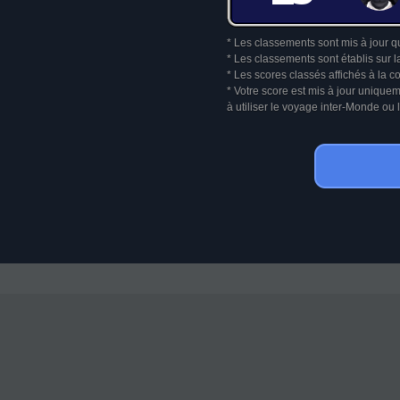
* Les classements sont mis à jour q
* Les classements sont établis sur l
* Les scores classés affichés à la 
* Votre score est mis à jour unique
à utiliser le voyage inter-Monde o