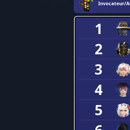
Invocateur/A
1
2
3
4
5