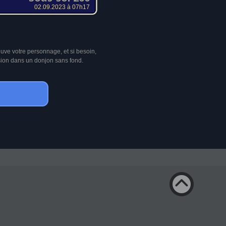
02.09.2023 à 07h17
ouve votre personnage, et si besoin,
sion dans un donjon sans fond.