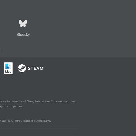
Bluesky
s
s or trademarks of Sony Interactive Entertainment Inc.
up of companies.
 aux É.U. et/ou dans d'autres pays.