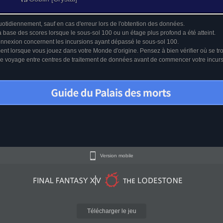
uotidiennement, sauf en cas d'erreur lors de l'obtention des données.
a base des scores lorsque le sous-sol 100 ou un étage plus profond a été atteint.
connexion concernent les incursions ayant dépassé le sous-sol 100.
ment lorsque vous jouez dans votre Monde d'origine. Pensez à bien vérifier où se tr
u le voyage entre centres de traitement de données avant de commencer votre incur
Version mobile
Télécharger le jeu