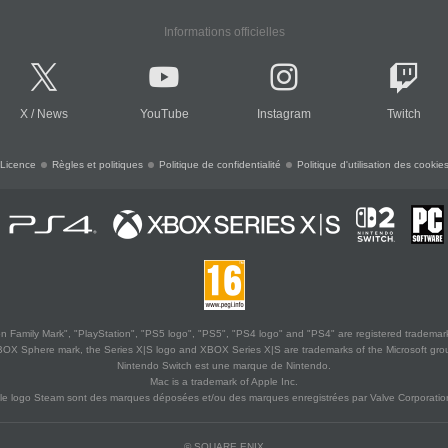
Informations officielles
X
/
News
YouTube
Instagram
Twitch
Licence
Règles et politiques
Politique de confidentialité
Politique d'utilisation des cookie
 Family Mark", "PlayStation", "PS5 logo", "PS5", "PS4 logo" and "PS4" are registered trademark
XBOX Sphere mark, the Series X|S logo and XBOX Series X|S are trademarks of the Microsoft gro
Nintendo Switch est une marque de Nintendo.
Mac is a trademark of Apple Inc.
le logo Steam sont des marques déposées et/ou des marques enregistrées par Valve Corporation
© SQUARE ENIX