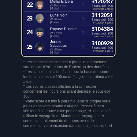
3120287
Mellia Ertvern
22
Sous-sol 200
Bahamut
[Gaia]
09.07.2020 à 21h30
3112051
Lune Noir
23
Sous-sol 200
Ultima
[Gaia]
07.12.2024 à 12h59
3104384
Rayuse Duscae
24
Sous-sol 200
Fenrir
[Gaia]
28.01.2024 à 14h29
Jonnie
3100929
25
Succubus
Sous-sol 200
Ultima
07.09.2024 à 08h40
[Gaia]
* Les classements sont mis à jour quotidiennement,
sauf en cas d'erreur lors de l'obtention des données.
* Les classements sont établis sur la base des scores
lorsque le sous-sol 100 ou un étage plus profond a été
atteint.
* Les scores classés affichés à la connexion
concernent les incursions ayant dépassé le sous-sol
100.
* Votre score est mis à jour uniquement lorsque vous
jouez dans votre Monde d'origine. Pensez à bien
vérifier où se trouve votre personnage, et si besoin, à
utiliser le voyage inter-Monde ou le voyage entre
centres de traitement de données avant de
commencer votre incursion dans un donjon sans fond.