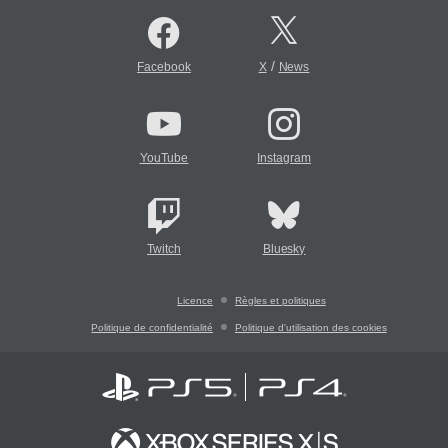
/
Facebook
X
News
YouTube
Instagram
Twitch
Bluesky
Licence
Règles et politiques
Politique de confidentialité
Politique d'utilisation des cookies