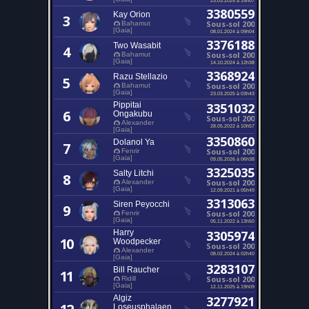
3380559
Kay Orion
3
Sous-sol 200
Bahamut
[Gaia]
08.01.2024 à 09h04
3376188
Two Wasabit
4
Sous-sol 200
Bahamut
[Gaia]
14.10.2024 à 12h38
3368924
Razu Stellazio
5
Sous-sol 200
Bahamut
[Gaia]
23.03.2025 à 03h43
Pippitai
3351032
6
Ongakubu
Sous-sol 200
Alexander
28.05.2022 à 10h57
[Gaia]
3350860
Dolanol Ya
7
Sous-sol 200
Fenrir
[Gaia]
09.05.2026 à 06h38
3325035
Salty Litchi
8
Sous-sol 200
Alexander
[Gaia]
12.09.2021 à 05h49
3313063
Siren Peyocchi
9
Sous-sol 200
Fenrir
[Gaia]
05.11.2022 à 13h50
Harry
3305974
10
Woodpecker
Sous-sol 200
Alexander
08.02.2024 à 02h40
[Gaia]
3283107
Bill Raucher
11
Sous-sol 200
Ridill
[Gaia]
12.11.2025 à 19h09
Algiz
3277921
Loseusphalaen