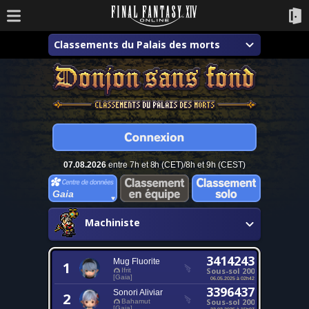
Classements du Palais des morts
07.08.2026
entre 7h et 8h (CET)/8h et 9h (CEST)
Gaia
Machiniste
3414243
Mug Fluorite
1
Sous-sol 200
Ifrit
[Gaia]
06.05.2025 à 02h42
3396437
Sonori Aliviar
2
Sous-sol 200
Bahamut
[Gaia]
23.03.2025 à 15h07