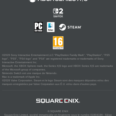
©2026 Sony Interactive Entertainment LLC."PlayStation Family Mark", "PlayStation", "PS5
logo", "PS5", "PS4 logo" and "PS4" are registered trademarks or trademarks of Sony
Interactive Entertainment Inc.
Microsoft, the XBOX Sphere mark, the Series X|S logo and XBOX Series X|S are trademarks
of the Microsoft group of companies.
Nintendo Switch est une marque de Nintendo.
Mac is a trademark of Apple Inc.
©2026 Valve Corporation. Steam et le logo Steam sont des marques déposées et/ou des
marques enregistrées par Valve Corporation aux É.U. et/ou dans d'autres pays.
© SQUARE ENIX
Square Enix Limited, société immatriculée en Angleterre sous le numéro 01804186 - Siège