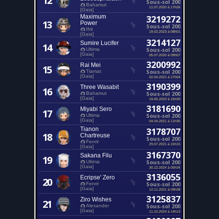
12
Sous-sol 200
Bahamut
11.07.2020 à 17h26
[Gaia]
Maximum
3219272
13
Power
Sous-sol 200
Ifrit
19.02.2023 à 08h01
[Gaia]
3214127
Sumire Lucifer
14
Sous-sol 200
Ultima
[Gaia]
05.07.2020 à 09h07
3200992
Rai Mei
15
Sous-sol 200
Tiamat
[Gaia]
02.04.2021 à 17h04
3190399
Three Wasabit
16
Sous-sol 200
Bahamut
[Gaia]
19.05.2023 à 15h39
3181690
Miyabi Sero
17
Sous-sol 200
Ultima
[Gaia]
04.04.2021 à 11h35
Tianon
3178707
18
Chartreuse
Sous-sol 200
Fenrir
29.07.2021 à 15h15
[Gaia]
3167370
Sakana Filu
19
Sous-sol 200
Ultima
[Gaia]
30.12.2024 à 05h34
3136055
Ecripse' Zero
20
Sous-sol 200
Fenrir
[Gaia]
12.11.2021 à 09h38
3125837
Ziro Wishes
21
Sous-sol 200
Alexander
[Gaia]
11.10.2024 à 14h13