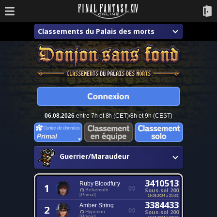
Classements du Palais des morts
06.08.2026
entre 7h et 8h (CET)/8h et 9h (CEST)
Primal
Guerrier/Maraudeur
3410513
Ruby Bloodfury
1
Sous-sol 200
Behemoth
[Primal]
19.05.2024 à 21h31
3384433
Amber String
2
Sous-sol 200
Hyperion
[Primal]
19.04.2024 à 23h35