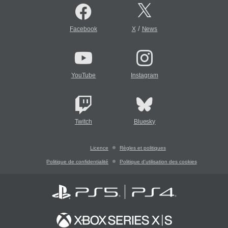
/
Facebook
X
News
YouTube
Instagram
Twitch
Bluesky
Licence
Règles et politiques
Politique de confidentialité
Politique d'utilisation des cookies