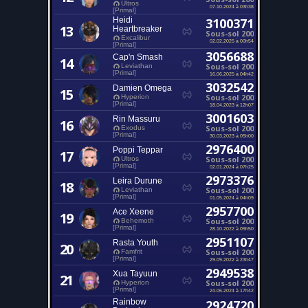
Ultros
07.10.2024 à 03h38
[Primal]
Heidi
3100371
13
Heartbreaker
Sous-sol 200
Excalibur
02.02.2025 à 00h54
[Primal]
3056688
Cap'n Smash
14
Sous-sol 200
Leviathan
[Primal]
16.06.2025 à 04h42
3032542
Damien Omega
15
Sous-sol 200
Hyperion
[Primal]
18.04.2023 à 12h07
3001603
Rin Massuru
16
Sous-sol 200
Exodus
[Primal]
30.03.2023 à 05h00
2976400
Poppi Teppar
17
Sous-sol 200
Ultros
[Primal]
02.01.2024 à 07h25
2973376
Leira Durune
18
Sous-sol 200
Leviathan
[Primal]
01.05.2024 à 04h09
2957700
Ace Xeene
19
Sous-sol 200
Behemoth
[Primal]
28.10.2022 à 09h50
2951107
Rasta Youth
20
Sous-sol 200
Famfrit
[Primal]
29.09.2022 à 23h47
2949538
Xua Tayuun
21
Sous-sol 200
Hyperion
[Primal]
24.06.2024 à 17h42
Rainbow
2924720