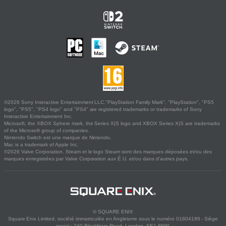
©2026 Sony Interactive Entertainment LLC."PlayStation Family Mark", "PlayStation", "PS5
logo", "PS5", "PS4 logo" and "PS4" are registered trademarks or trademarks of Sony
Interactive Entertainment Inc.
Microsoft, the XBOX Sphere mark, the Series X|S logo and XBOX Series X|S are trademarks
of the Microsoft group of companies.
Nintendo Switch est une marque de Nintendo.
Mac is a trademark of Apple Inc.
©2026 Valve Corporation. Steam et le logo Steam sont des marques déposées et/ou des
marques enregistrées par Valve Corporation aux É.U. et/ou dans d'autres pays.
© SQUARE ENIX
Square Enix Limited, société immatriculée en Angleterre sous le numéro 01804186 - Siège
social : 240 Blackfriars Road, London, SE1 8NW.