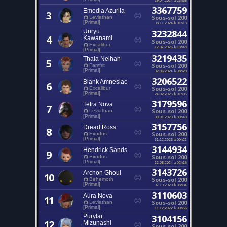
3367759
Emedia Azurlia
3
Sous-sol 200
Leviathan
[Primal]
08.11.2024 à 01h18
Unryu
3232844
4
Kawanami
Sous-sol 200
Excalibur
12.07.2026 à 13h48
[Primal]
3219435
Thala Nelhah
5
Sous-sol 200
Famfrit
[Primal]
02.06.2024 à 08h20
3206522
Blank Amnesiac
6
Sous-sol 200
Excalibur
[Primal]
24.02.2025 à 01h05
3179596
Tetra Nova
7
Sous-sol 200
Leviathan
[Primal]
09.01.2023 à 00h49
3157756
Dread Ross
8
Sous-sol 200
Exodus
[Primal]
31.12.2023 à 00h21
3144934
Hendrick Sands
9
Sous-sol 200
Exodus
[Primal]
12.08.2024 à 02h16
3143726
Archon Ghoul
10
Sous-sol 200
Behemoth
[Primal]
07.10.2020 à 08h34
3110603
Aura Nova
11
Sous-sol 200
Leviathan
[Primal]
11.12.2022 à 00h56
Purylai
3104156
12
Mizunashi
Sous-sol 200