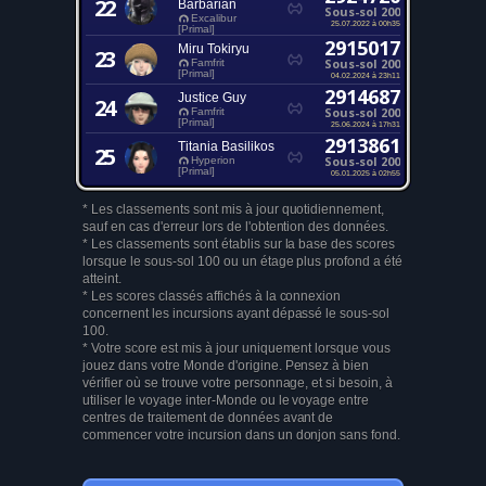
22
Barbarian
Sous-sol 200
Excalibur
25.07.2022 à 00h35
[Primal]
2915017
Miru Tokiryu
23
Sous-sol 200
Famfrit
[Primal]
04.02.2024 à 23h11
2914687
Justice Guy
24
Sous-sol 200
Famfrit
[Primal]
25.06.2024 à 17h31
2913861
Titania Basilikos
25
Sous-sol 200
Hyperion
[Primal]
05.01.2025 à 02h55
* Les classements sont mis à jour quotidiennement,
sauf en cas d'erreur lors de l'obtention des données.
* Les classements sont établis sur la base des scores
lorsque le sous-sol 100 ou un étage plus profond a été
atteint.
* Les scores classés affichés à la connexion
concernent les incursions ayant dépassé le sous-sol
100.
* Votre score est mis à jour uniquement lorsque vous
jouez dans votre Monde d'origine. Pensez à bien
vérifier où se trouve votre personnage, et si besoin, à
utiliser le voyage inter-Monde ou le voyage entre
centres de traitement de données avant de
commencer votre incursion dans un donjon sans fond.