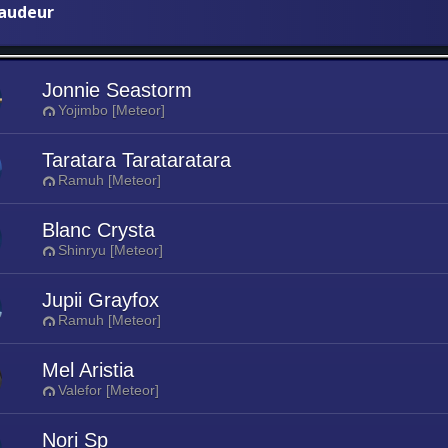
audeur
Jonnie Seastorm
Yojimbo [Meteor]
Taratara Tarataratara
Ramuh [Meteor]
Blanc Crysta
Shinryu [Meteor]
Jupii Grayfox
Ramuh [Meteor]
Mel Aristia
Valefor [Meteor]
Nori Sp