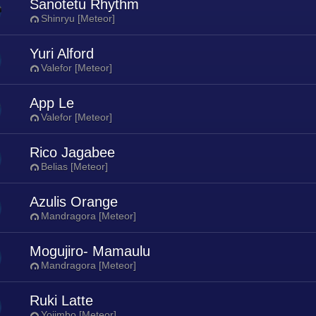
Sanotetu Rhythm
Shinryu [Meteor]
Yuri Alford
Valefor [Meteor]
App Le
Valefor [Meteor]
Rico Jagabee
Belias [Meteor]
Azulis Orange
Mandragora [Meteor]
Mogujiro- Mamaulu
Mandragora [Meteor]
Ruki Latte
Yojimbo [Meteor]