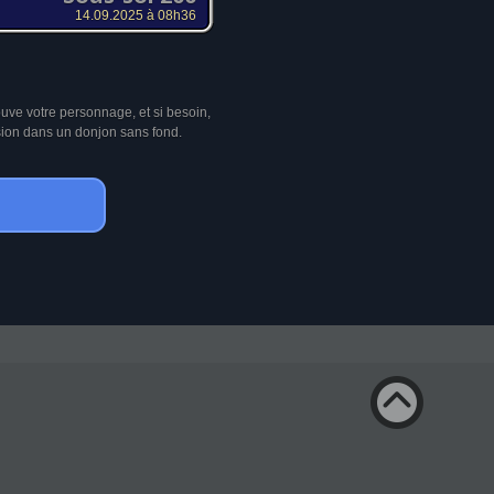
14.09.2025 à 08h36
ouve votre personnage, et si besoin,
sion dans un donjon sans fond.