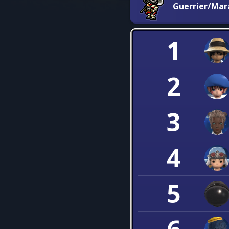
Guerrier/Mar
1
2
3
4
5