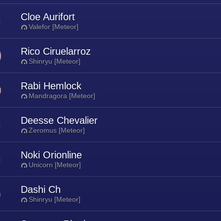
Cloe Aurifort
Valefor [Meteor]
Rico Ciruelarroz
Shinryu [Meteor]
Rabi Hemlock
Mandragora [Meteor]
Deesse Chevalier
Zeromus [Meteor]
Noki Orionline
Unicorn [Meteor]
Dashi Ch
Shinryu [Meteor]