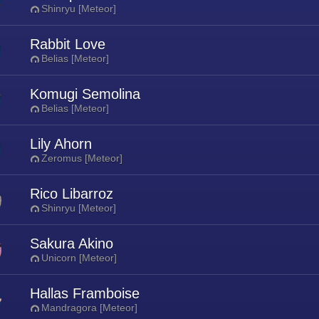
Shinryu [Meteor]
Rabbit Love
Belias [Meteor]
Komugi Semolina
Belias [Meteor]
Lily Ahorn
Zeromus [Meteor]
Rico Libarroz
Shinryu [Meteor]
Sakura Akino
Unicorn [Meteor]
Hallas Framboise
Mandragora [Meteor]