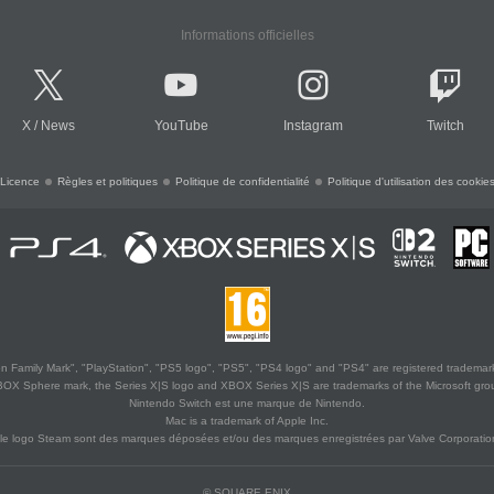
Informations officielles
X
/
News
YouTube
Instagram
Twitch
Licence
Règles et politiques
Politique de confidentialité
Politique d'utilisation des cookie
 Family Mark", "PlayStation", "PS5 logo", "PS5", "PS4 logo" and "PS4" are registered trademark
XBOX Sphere mark, the Series X|S logo and XBOX Series X|S are trademarks of the Microsoft gro
Nintendo Switch est une marque de Nintendo.
Mac is a trademark of Apple Inc.
le logo Steam sont des marques déposées et/ou des marques enregistrées par Valve Corporation
© SQUARE ENIX