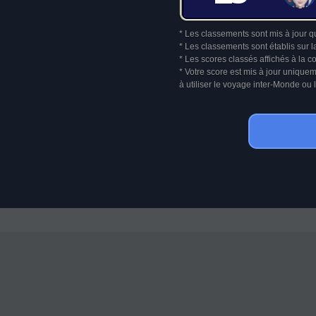
* Les classements sont mis à jour q
* Les classements sont établis sur l
* Les scores classés affichés à la 
* Votre score est mis à jour unique
à utiliser le voyage inter-Monde o