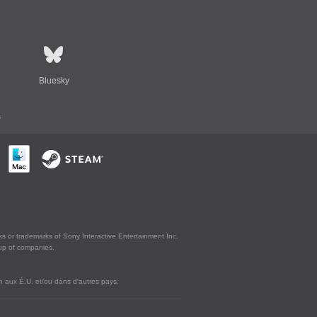
Bluesky
s
s or trademarks of Sony Interactive Entertainment Inc.
up of companies.
 aux É.U. et/ou dans d'autres pays.