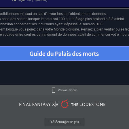
uotidiennement, sauf en cas d'erreur lors de l'obtention des données.
a base des scores lorsque le sous-sol 100 ou un étage plus profond a été atteint.
connexion concernent les incursions ayant dépassé le sous-sol 100.
ment lorsque vous jouez dans votre Monde d'origine. Pensez à bien vérifier où se tr
u le voyage entre centres de traitement de données avant de commencer votre incur
Version mobile
Télécharger le jeu