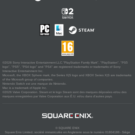
©2026 Sony Interactive Entertainment LLC."PlayStation Family Mark", "PlayStation", "PS5
logo", "PS5", "PS4 logo" and "PS4" are registered trademarks or trademarks of Sony
Interactive Entertainment Inc.
Microsoft, the XBOX Sphere mark, the Series X|S logo and XBOX Series X|S are trademarks
of the Microsoft group of companies.
Nintendo Switch est une marque de Nintendo.
Mac is a trademark of Apple Inc.
©2026 Valve Corporation. Steam et le logo Steam sont des marques déposées et/ou des
marques enregistrées par Valve Corporation aux É.U. et/ou dans d'autres pays.
© SQUARE ENIX
Square Enix Limited, société immatriculée en Angleterre sous le numéro 01804186 - Siège