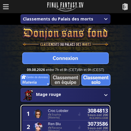
Classements du Palais des morts
09.08.2026
entre 7h et 8h (CET)/8h et 9h (CEST)
Materia
Mage rouge
3084813
Croc Lobster
1
Sous-sol 200
Sophia
[Materia]
05.11.2023 à 11h38
3073586
Ren Blu
2
Sous-sol 200
Ravana
[Materia]
27.04.2023 à 03h52