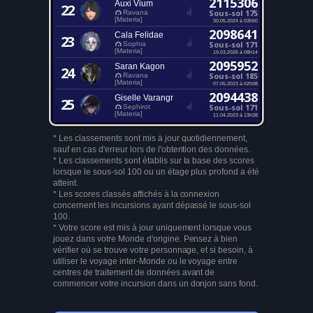
2115306
Auxi Vium
22
Sous-sol 175
Ravana
[Materia]
30.05.2024 à 03h50
2098641
Cala Felidae
23
Sous-sol 171
Sophia
[Materia]
19.03.2026 à 08h14
2095952
Saran Kagon
24
Sous-sol 185
Ravana
[Materia]
07.05.2023 à 02h08
2094438
Giselle Varangr
25
Sous-sol 171
Sephirot
[Materia]
11.04.2023 à 13h38
* Les classements sont mis à jour quotidiennement,
sauf en cas d'erreur lors de l'obtention des données.
* Les classements sont établis sur la base des scores
lorsque le sous-sol 100 ou un étage plus profond a été
atteint.
* Les scores classés affichés à la connexion
concernent les incursions ayant dépassé le sous-sol
100.
* Votre score est mis à jour uniquement lorsque vous
jouez dans votre Monde d'origine. Pensez à bien
vérifier où se trouve votre personnage, et si besoin, à
utiliser le voyage inter-Monde ou le voyage entre
centres de traitement de données avant de
commencer votre incursion dans un donjon sans fond.