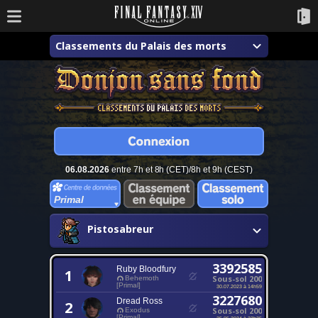
Classements du Palais des morts
06.08.2026
entre 7h et 8h (CET)/8h et 9h (CEST)
Primal
Pistosabreur
3392585
Ruby Bloodfury
1
Sous-sol 200
Behemoth
[Primal]
30.07.2023 à 14h59
3227680
Dread Ross
2
Sous-sol 200
Exodus
[Primal]
25.05.2024 à 23h35