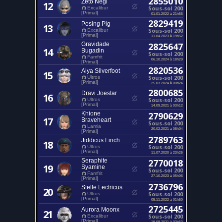
2855010
Zeto Negi
12
Sous-sol 200
Excalibur
[Primal]
01.01.2022 à 21h55
2829419
Posing Pig
13
Sous-sol 200
Excalibur
[Primal]
11.04.2023 à 19h52
Gravidade
2825647
14
Bugadin
Sous-sol 200
Famfrit
06.10.2024 à 18h29
[Primal]
2820536
Aiya Silverfoot
15
Sous-sol 200
Ultros
[Primal]
25.03.2024 à 00h24
2800685
Dravi Joestar
16
Sous-sol 200
Ultros
[Primal]
14.09.2021 à 03h12
Khione
2790629
17
Braveheart
Sous-sol 200
Lamia
20.02.2021 à 08h04
[Primal]
2789763
Jiddicus Finch
18
Sous-sol 200
Ultros
[Primal]
11.07.2020 à 23h25
Seraphite
2770018
19
Syamine
Sous-sol 200
Famfrit
27.10.2023 à 05h06
[Primal]
2736796
Stelle Lectricus
20
Sous-sol 200
Ultros
[Primal]
05.11.2022 à 01h50
2725445
Aurora Moonx
21
Sous-sol 200
Excalibur
[Primal]
19.08.2021 à 03h53