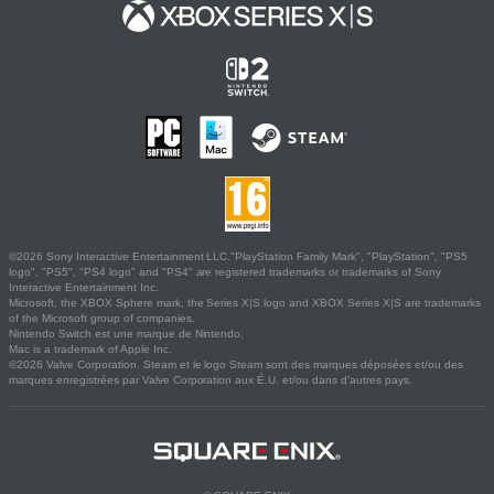
©2026 Sony Interactive Entertainment LLC."PlayStation Family Mark", "PlayStation", "PS5
logo", "PS5", "PS4 logo" and "PS4" are registered trademarks or trademarks of Sony
Interactive Entertainment Inc.
Microsoft, the XBOX Sphere mark, the Series X|S logo and XBOX Series X|S are trademarks
of the Microsoft group of companies.
Nintendo Switch est une marque de Nintendo.
Mac is a trademark of Apple Inc.
©2026 Valve Corporation. Steam et le logo Steam sont des marques déposées et/ou des
marques enregistrées par Valve Corporation aux É.U. et/ou dans d'autres pays.