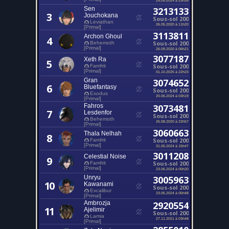
Sen
3213133
3
Jouchokana
Sous-sol 200
Leviathan
26.05.2020 à 11h20
[Primal]
3113811
Archon Ghoul
4
Sous-sol 200
Behemoth
[Primal]
26.09.2020 à 06h21
3077187
Xeth Ra
5
Sous-sol 200
Famfrit
[Primal]
01.10.2025 à 22h23
Gran
3074652
6
Bluefantasy
Sous-sol 200
Exodus
20.06.2024 à 03h19
[Primal]
Fahros
3073481
7
Lesdenfor
Sous-sol 200
Behemoth
26.08.2020 à 22h57
[Primal]
3060663
Thala Nelhah
8
Sous-sol 200
Famfrit
[Primal]
31.05.2024 à 15h47
3011208
Celestial Noise
9
Sous-sol 200
Famfrit
[Primal]
23.06.2024 à 05h20
Unryu
3005963
10
Kawanami
Sous-sol 200
Excalibur
23.05.2024 à 05h48
[Primal]
Ambrozja
2920554
11
Ajelimir
Sous-sol 200
Lamia
27.11.2021 à 03h48
[Primal]