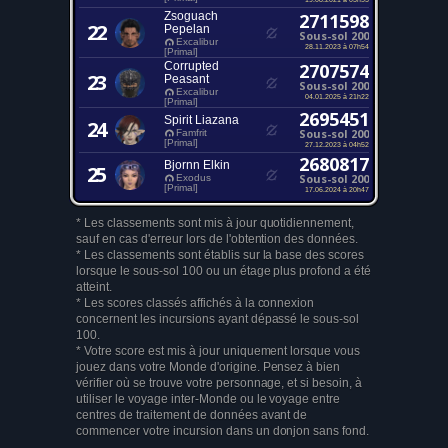
Zsoguach
2711598
22
Pepelan
Sous-sol 200
Excalibur
28.11.2023 à 07h54
[Primal]
Corrupted
2707574
23
Peasant
Sous-sol 200
Excalibur
04.01.2025 à 21h22
[Primal]
2695451
Spirit Liazana
24
Sous-sol 200
Famfrit
[Primal]
27.12.2023 à 04h52
2680817
Bjornn Elkin
25
Sous-sol 200
Exodus
[Primal]
17.06.2024 à 20h47
* Les classements sont mis à jour quotidiennement,
sauf en cas d'erreur lors de l'obtention des données.
* Les classements sont établis sur la base des scores
lorsque le sous-sol 100 ou un étage plus profond a été
atteint.
* Les scores classés affichés à la connexion
concernent les incursions ayant dépassé le sous-sol
100.
* Votre score est mis à jour uniquement lorsque vous
jouez dans votre Monde d'origine. Pensez à bien
vérifier où se trouve votre personnage, et si besoin, à
utiliser le voyage inter-Monde ou le voyage entre
centres de traitement de données avant de
commencer votre incursion dans un donjon sans fond.