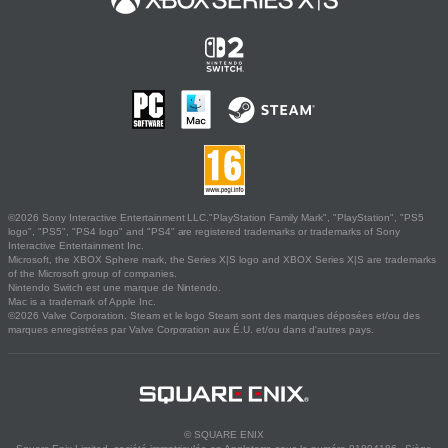
©2026 Sony Interactive Entertainment LLC."PlayStation Family Mark", "PlayStation", "PS5
logo", "PS5", "PS4 logo" and "PS4" are registered trademarks or trademarks of Sony
Interactive Entertainment Inc.
Microsoft, the XBOX Sphere mark, the Series X|S logo and XBOX Series X|S are trademarks
of the Microsoft group of companies.
Nintendo Switch est une marque de Nintendo.
Mac is a trademark of Apple Inc.
©2026 Valve Corporation. Steam et le logo Steam sont des marques déposées et/ou des
marques enregistrées par Valve Corporation aux É.U. et/ou dans d'autres pays.
© SQUARE ENIX