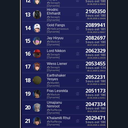
12
Sous-sol 180
Seraph
16.06.2024 à 20h36
[Dynamis]
Hrodric
2105350
13
Ehrhardt
Sous-sol 180
Seraph
26.05.2025 à 16h09
[Dynamis]
2089941
Gold Fangs
14
Sous-sol 181
Halicarnassus
[Dynamis]
24.06.2023 à 09h57
2082697
Jay Hiryuu
15
Sous-sol 180
Maduin
[Dynamis]
18.07.2026 à 21h27
2062329
Lord Nikkon
16
Sous-sol 183
Seraph
[Dynamis]
19.04.2026 à 23h39
2053455
Wiess Liener
17
Sous-sol 174
Seraph
[Dynamis]
09.11.2023 à 22h12
Earthshaker
2052231
18
Yesyes
Sous-sol 180
Marilith
16.10.2024 à 14h48
[Dynamis]
2051173
Fras Lesrekta
19
Sous-sol 180
Maduin
[Dynamis]
22.05.2026 à 01h51
Umajianu
2047334
20
Nirnroot
Sous-sol 180
Rafflesia
18.01.2026 à 02h42
[Dynamis]
2029471
K'halamiti Rhul
21
Sous-sol 180
Rafflesia
[Dynamis]
18.03.2025 à 15h36