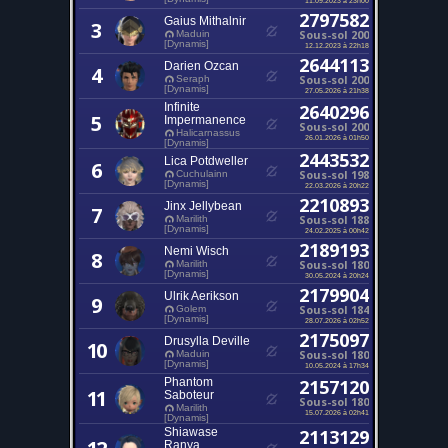
2797582
Gaius Mithalnir
3
Sous-sol 200
Maduin
[Dynamis]
12.12.2023 à 22h18
2644113
Darien Ozcan
4
Sous-sol 200
Seraph
[Dynamis]
27.05.2026 à 21h38
Infinite
2640296
5
Impermanence
Sous-sol 200
Halicarnassus
26.01.2026 à 01h50
[Dynamis]
2443532
Lica Potdweller
6
Sous-sol 198
Cuchulainn
[Dynamis]
22.03.2026 à 20h22
2210893
Jinx Jellybean
7
Sous-sol 188
Marilith
[Dynamis]
24.02.2025 à 00h42
2189193
Nemi Wisch
8
Sous-sol 180
Marilith
[Dynamis]
30.05.2024 à 20h24
2179904
Ulrik Aerikson
9
Sous-sol 184
Golem
[Dynamis]
28.07.2026 à 02h52
2175097
Drusylla Deville
10
Sous-sol 180
Maduin
[Dynamis]
10.05.2024 à 17h34
Phantom
2157120
11
Saboteur
Sous-sol 180
Marilith
15.07.2026 à 02h41
[Dynamis]
Shiawase
2113129
Ranya