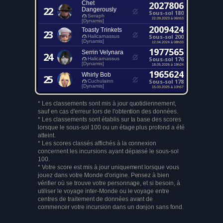
Chet
2027806
22
Dangerously
Sous-sol 180
Seraph
22.09.2023 à 06h53
[Dynamis]
2009424
Toasty Trinkets
23
Sous-sol 200
Halicarnassus
[Dynamis]
12.04.2024 à 08h33
1977565
Serrin Velynara
24
Sous-sol 176
Halicarnassus
[Dynamis]
18.05.2026 à 19h24
1965624
Whirly Bob
25
Sous-sol 178
Cuchulainn
[Dynamis]
15.03.2025 à 10h57
* Les classements sont mis à jour quotidiennement,
sauf en cas d'erreur lors de l'obtention des données.
* Les classements sont établis sur la base des scores
lorsque le sous-sol 100 ou un étage plus profond a été
atteint.
* Les scores classés affichés à la connexion
concernent les incursions ayant dépassé le sous-sol
100.
* Votre score est mis à jour uniquement lorsque vous
jouez dans votre Monde d'origine. Pensez à bien
vérifier où se trouve votre personnage, et si besoin, à
utiliser le voyage inter-Monde ou le voyage entre
centres de traitement de données avant de
commencer votre incursion dans un donjon sans fond.