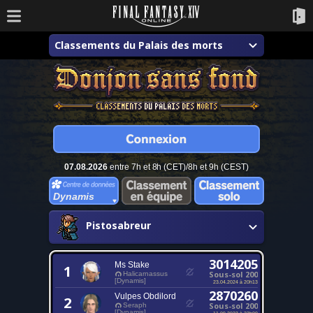
Classements du Palais des morts
07.08.2026
entre 7h et 8h (CET)/8h et 9h (CEST)
Dynamis
Pistosabreur
3014205
Ms Stake
1
Sous-sol 200
Halicarnassus
[Dynamis]
23.04.2024 à 20h13
2870260
Vulpes Obdilord
2
Sous-sol 200
Seraph
[Dynamis]
11.09.2023 à 23h00