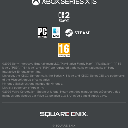
©2026 Sony Interactive Entertainment LLC."PlayStation Family Mark", "PlayStation", "PS5
logo", "PS5", "PS4 logo" and "PS4" are registered trademarks or trademarks of Sony
Interactive Entertainment Inc.
Microsoft, the XBOX Sphere mark, the Series X|S logo and XBOX Series X|S are trademarks
of the Microsoft group of companies.
Nintendo Switch est une marque de Nintendo.
Mac is a trademark of Apple Inc.
©2026 Valve Corporation. Steam et le logo Steam sont des marques déposées et/ou des
marques enregistrées par Valve Corporation aux É.U. et/ou dans d'autres pays.
© SQUARE ENIX