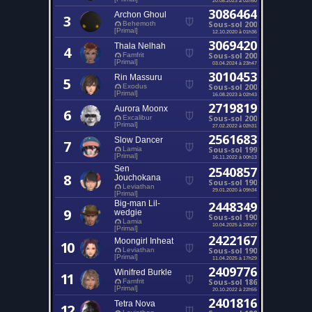
3086464
Archon Ghoul
3
Sous-sol 200
Behemoth
[Primal]
12.10.2020 à 01h36
3069420
Thala Nelhah
4
Sous-sol 200
Famfrit
[Primal]
03.04.2024 à 23h47
3010453
Rin Massuru
5
Sous-sol 200
Exodus
[Primal]
16.08.2023 à 02h43
2719819
Aurora Moonx
6
Sous-sol 200
Excalibur
[Primal]
27.02.2022 à 02h31
2561683
Slow Dancer
7
Sous-sol 199
Lamia
[Primal]
16.11.2022 à 00h13
Sen
2540857
8
Jouchokana
Sous-sol 190
Leviathan
29.01.2020 à 09h34
[Primal]
Big-man Lil-
2448349
9
wedgie
Sous-sol 190
Lamia
10.04.2025 à 20h27
[Primal]
2422167
Moongirl Inheat
10
Sous-sol 190
Leviathan
[Primal]
11.04.2025 à 17h29
2409776
Winifred Burkle
11
Sous-sol 186
Famfrit
[Primal]
20.10.2022 à 22h55
2401816
Tetra Nova
12