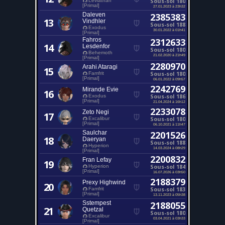
Sous-sol 180
Leviathan
[Primal]
27.01.2023 à 23h32
Daleven
2385383
13
Vindhler
Sous-sol 188
Exodus
30.01.2022 à 01h41
[Primal]
Fahros
2312633
14
Lesdenfor
Sous-sol 180
Behemoth
21.02.2020 à 21h49
[Primal]
2280970
Arahi Ataragi
15
Sous-sol 180
Famfrit
[Primal]
06.01.2022 à 09h57
2242769
Mirande Evie
16
Sous-sol 186
Exodus
[Primal]
21.04.2024 à 16h12
2233078
Zeto Negi
17
Sous-sol 180
Excalibur
[Primal]
06.10.2021 à 11h47
Saulchar
2201526
18
Daeryan
Sous-sol 188
Hyperion
14.03.2024 à 08h29
[Primal]
2200832
Fran Lefay
19
Sous-sol 184
Hyperion
[Primal]
16.07.2026 à 03h50
2188379
Prexy Highwind
20
Sous-sol 183
Famfrit
[Primal]
13.11.2023 à 05h38
Sstempest
2188055
21
Quetzal
Sous-sol 180
Excalibur
03.04.2021 à 03h33
[Primal]