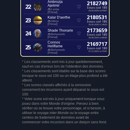
Ambrozja
2182749
22
Ajelimir
Sous-sol 180
Lamia
23.02.2024 à 07h57
[Primal]
2180531
Kalar D'aerthe
23
Sous-sol 180
Ultros
[Primal]
26.05.2020 à 14h20
2173659
Shade Thonarle
24
Sous-sol 180
Behemoth
[Primal]
26.06.2024 à 06h30
Connos
2169717
25
Hellflame
Sous-sol 180
Behemoth
07.11.2021 à 17h47
[Primal]
* Les classements sont mis à jour quotidiennement,
sauf en cas d'erreur lors de l'obtention des données.
* Les classements sont établis sur la base des scores
lorsque le sous-sol 100 ou un étage plus profond a été
atteint.
* Les scores classés affichés à la connexion
concernent les incursions ayant dépassé le sous-sol
100.
* Votre score est mis à jour uniquement lorsque vous
jouez dans votre Monde d'origine. Pensez à bien
vérifier où se trouve votre personnage, et si besoin, à
utiliser le voyage inter-Monde ou le voyage entre
centres de traitement de données avant de
commencer votre incursion dans un donjon sans fond.