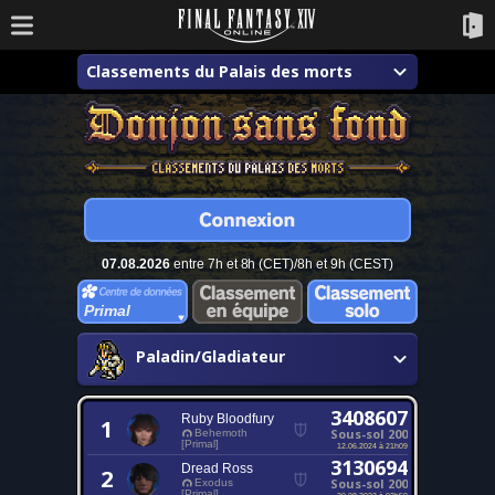
Classements du Palais des morts
07.08.2026
entre 7h et 8h (CET)/8h et 9h (CEST)
Primal
Paladin/Gladiateur
3408607
Ruby Bloodfury
1
Sous-sol 200
Behemoth
[Primal]
12.06.2024 à 21h09
3130694
Dread Ross
2
Sous-sol 200
Exodus
[Primal]
20.08.2023 à 02h50