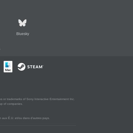
Bluesky
s
s or trademarks of Sony Interactive Entertainment Inc.
up of companies.
 aux É.U. et/ou dans d'autres pays.