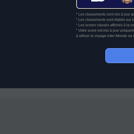
* Les classements sont mis à jour q
* Les classements sont établis sur l
* Les scores classés affichés à la 
* Votre score est mis à jour unique
à utiliser le voyage inter-Monde o