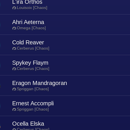
L'ira Orthos
Louisoix [Chaos]
Ahri Aeterna
Omega [Chaos]
Cold Reaver
Cerberus [Chaos]
Spykey Flaym
Cerberus [Chaos]
Eragon Mandragoran
Spriggan [Chaos]
Ernest Accompli
Spriggan [Chaos]
Ocella Elska
Cerberus [Chaos]