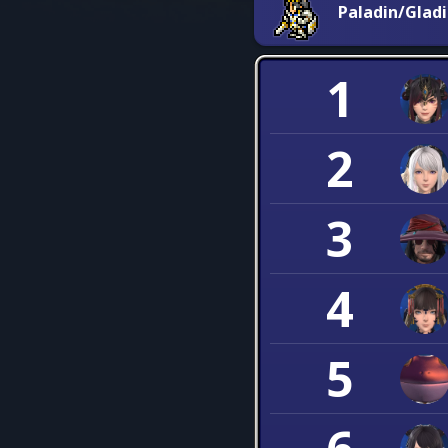
Paladin/Glad
1
2
3
4
5