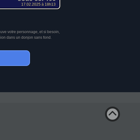
17.02.2025 à 18h13
ouve votre personnage, et si besoin,
sion dans un donjon sans fond.