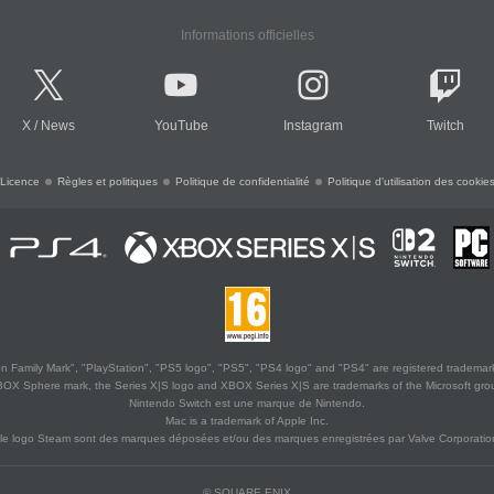
Informations officielles
X
/
News
YouTube
Instagram
Twitch
Licence
Règles et politiques
Politique de confidentialité
Politique d'utilisation des cookie
 Family Mark", "PlayStation", "PS5 logo", "PS5", "PS4 logo" and "PS4" are registered trademark
XBOX Sphere mark, the Series X|S logo and XBOX Series X|S are trademarks of the Microsoft gro
Nintendo Switch est une marque de Nintendo.
Mac is a trademark of Apple Inc.
le logo Steam sont des marques déposées et/ou des marques enregistrées par Valve Corporation
© SQUARE ENIX