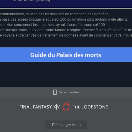
uotidiennement, sauf en cas d'erreur lors de l'obtention des données.
a base des scores lorsque le sous-sol 100 ou un étage plus profond a été atteint.
connexion concernent les incursions ayant dépassé le sous-sol 100.
ment lorsque vous jouez dans votre Monde d'origine. Pensez à bien vérifier où se tr
u le voyage entre centres de traitement de données avant de commencer votre incur
Version mobile
Télécharger le jeu