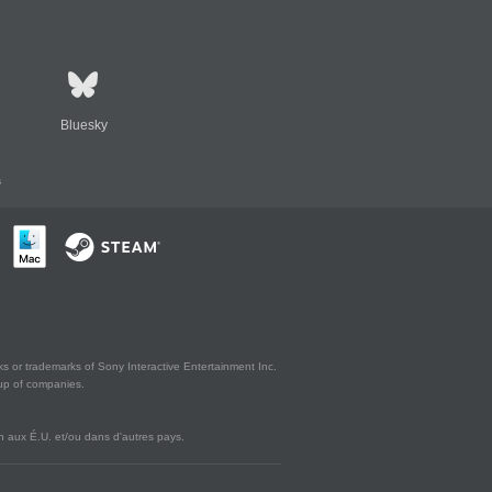
Bluesky
s
s or trademarks of Sony Interactive Entertainment Inc.
up of companies.
 aux É.U. et/ou dans d'autres pays.