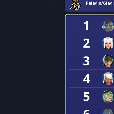
Paladin/Glad
1
2
3
4
5