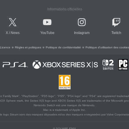
Informations officielles
X
/
News
YouTube
Instagram
Twitch
Licence
Règles et politiques
Politique de confidentialité
Politique d'utilisation des cookie
 Family Mark", "PlayStation", "PS5 logo", "PS5", "PS4 logo" and "PS4" are registered trademark
XBOX Sphere mark, the Series X|S logo and XBOX Series X|S are trademarks of the Microsoft gro
Nintendo Switch est une marque de Nintendo.
Mac is a trademark of Apple Inc.
le logo Steam sont des marques déposées et/ou des marques enregistrées par Valve Corporation
© SQUARE ENIX