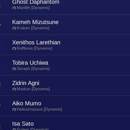
Ghost Daphantom
Marilith [Dynamis]
Kameh Mizutsune
Kraken [Dynamis]
Xenithos Larethian
Rafflesia [Dynamis]
Tobira Uchiwa
Seraph [Dynamis]
Zidrin Agni
Maduin [Dynamis]
Aiko Mumo
Halicarnassus [Dynamis]
Isa Sato
Golem [Dynamis]