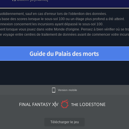
uotidiennement, sauf en cas d'erreur lors de l'obtention des données.
a base des scores lorsque le sous-sol 100 ou un étage plus profond a été atteint.
connexion concernent les incursions ayant dépassé le sous-sol 100.
ment lorsque vous jouez dans votre Monde d'origine. Pensez à bien vérifier où se tr
u le voyage entre centres de traitement de données avant de commencer votre incur
Version mobile
Télécharger le jeu