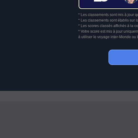
* Les classements sont mis à jour q
* Les classements sont établis sur l
* Les scores classés affichés à la 
* Votre score est mis à jour unique
à utiliser le voyage inter-Monde o