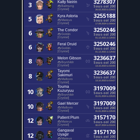
3278307
Katty Neirin
3
Sous-sol 200
Balmung
[Crystal]
26.02.2023 à 22h02
3255188
Kyra Astoria
5
Sous-sol 200
Mateus
[Crystal]
17.09.2024 à 00h54
3250246
The Condor
6
Sous-sol 200
Goblin
[Crystal]
01.12.2021 à 12h32
3250246
Feral Druid
6
Sous-sol 200
Goblin
[Crystal]
01.12.2021 à 12h32
3236637
Melon Gibson
8
Sous-sol 200
Brynhildr
[Crystal]
13.10.2023 à 01h30
Tayomi
3236637
8
Sakimuri
Sous-sol 200
Malboro
13.10.2023 à 01h27
[Crystal]
Touma
3197009
10
Kuzuryuu
Sous-sol 200
Brynhildr
31.01.2024 à 22h25
[Crystal]
3197009
Gael Mercer
10
Sous-sol 200
Malboro
[Crystal]
31.01.2024 à 22h25
3157170
Patient Plum
12
Sous-sol 200
Mateus
[Crystal]
30.07.2024 à 01h24
Gangaval
3157170
12
Uyagir
Sous-sol 200
Mateus
30.07.2024 à 01h24