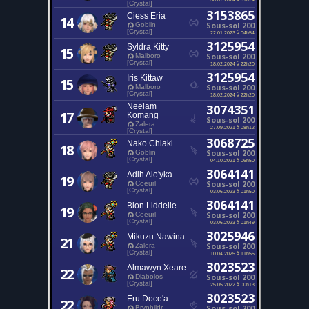
[Crystal]
3153865
Ciess Eria
14
Sous-sol 200
Goblin
[Crystal]
22.01.2023 à 04h54
3125954
Syldra Kitty
15
Sous-sol 200
Malboro
[Crystal]
18.02.2024 à 22h20
3125954
Iris Kittaw
15
Sous-sol 200
Malboro
[Crystal]
18.02.2024 à 22h20
Neelam
3074351
17
Komang
Sous-sol 200
Zalera
27.09.2021 à 08h12
[Crystal]
3068725
Nako Chiaki
18
Sous-sol 200
Goblin
[Crystal]
04.10.2021 à 06h50
3064141
Adih Alo'yka
19
Sous-sol 200
Coeurl
[Crystal]
03.06.2023 à 01h50
3064141
Blon Liddelle
19
Sous-sol 200
Coeurl
[Crystal]
03.06.2023 à 01h49
3025946
Mikuzu Nawina
21
Sous-sol 200
Zalera
[Crystal]
10.04.2025 à 11h55
3023523
Almawyn Xeare
22
Sous-sol 200
Diabolos
[Crystal]
25.05.2022 à 00h13
3023523
Eru Doce'a
22
Sous-sol 200
Brynhildr