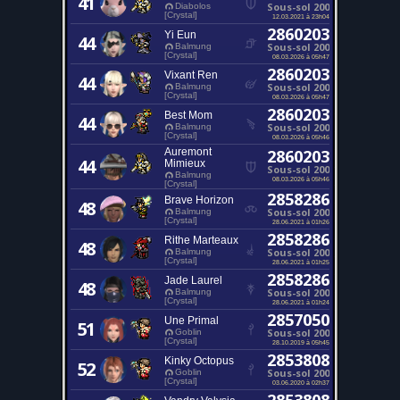
41
Sous-sol 200
Diabolos
[Crystal]
12.03.2021 à 23h04
2860203
Yi Eun
44
Sous-sol 200
Balmung
[Crystal]
08.03.2026 à 05h47
2860203
Vixant Ren
44
Sous-sol 200
Balmung
[Crystal]
08.03.2026 à 05h47
2860203
Best Mom
44
Sous-sol 200
Balmung
[Crystal]
08.03.2026 à 05h46
Auremont
2860203
44
Mimieux
Sous-sol 200
Balmung
08.03.2026 à 05h46
[Crystal]
2858286
Brave Horizon
48
Sous-sol 200
Balmung
[Crystal]
28.06.2021 à 01h26
2858286
Rithe Marteaux
48
Sous-sol 200
Balmung
[Crystal]
28.06.2021 à 01h25
2858286
Jade Laurel
48
Sous-sol 200
Balmung
[Crystal]
28.06.2021 à 01h24
2857050
Une Primal
51
Sous-sol 200
Goblin
[Crystal]
28.10.2019 à 05h45
2853808
Kinky Octopus
52
Sous-sol 200
Goblin
[Crystal]
03.06.2020 à 02h37