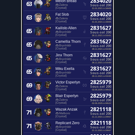
2834020
Melon Bread
63
Sous-sol 200
Zalera
[Crystal]
31.01.2021 à 16h05
2834020
Fat Slob
63
Sous-sol 200
Zalera
[Crystal]
31.01.2021 à 16h05
2831627
Kailisto Allen
65
Sous-sol 200
Brynhildr
[Crystal]
28.11.2021 à 01h31
2831627
Camellia Thorn
65
Sous-sol 200
Brynhildr
[Crystal]
28.11.2021 à 01h30
2831627
Jinx Thorn
65
Sous-sol 200
Brynhildr
[Crystal]
28.11.2021 à 01h30
2831627
Miku Exella
65
Sous-sol 200
Brynhildr
[Crystal]
28.11.2021 à 01h30
2825979
Victor Esperlyn
69
Sous-sol 200
Zalera
[Crystal]
02.05.2025 à 00h22
2825979
Blair Esperlyn
69
Sous-sol 200
Zalera
[Crystal]
02.05.2025 à 00h22
2821118
Wazak Anzak
71
Sous-sol 200
Malboro
[Crystal]
21.11.2021 à 20h57
2821118
Replicant Zero
71
Sous-sol 200
Brynhildr
[Crystal]
21.11.2021 à 20h57