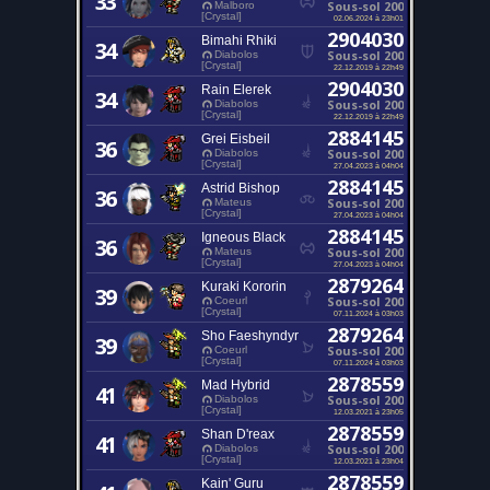
33
Sous-sol 200
Malboro
[Crystal]
02.06.2024 à 23h01
2904030
Bimahi Rhiki
34
Sous-sol 200
Diabolos
[Crystal]
22.12.2019 à 22h49
2904030
Rain Elerek
34
Sous-sol 200
Diabolos
[Crystal]
22.12.2019 à 22h49
2884145
Grei Eisbeil
36
Sous-sol 200
Diabolos
[Crystal]
27.04.2023 à 04h04
2884145
Astrid Bishop
36
Sous-sol 200
Mateus
[Crystal]
27.04.2023 à 04h04
2884145
Igneous Black
36
Sous-sol 200
Mateus
[Crystal]
27.04.2023 à 04h04
2879264
Kuraki Kororin
39
Sous-sol 200
Coeurl
[Crystal]
07.11.2024 à 03h03
2879264
Sho Faeshyndyr
39
Sous-sol 200
Coeurl
[Crystal]
07.11.2024 à 03h03
2878559
Mad Hybrid
41
Sous-sol 200
Diabolos
[Crystal]
12.03.2021 à 23h05
2878559
Shan D'reax
41
Sous-sol 200
Diabolos
[Crystal]
12.03.2021 à 23h04
2878559
Kain' Guru