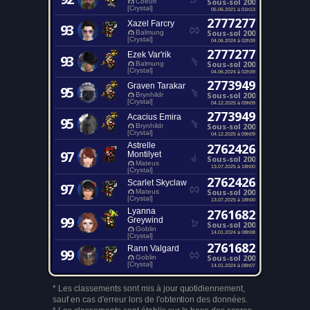
Sous-sol 200
Coeurl
[Crystal]
05.06.2021 à 01h13
2777277
Xazel Farcry
93
Sous-sol 200
Balmung
[Crystal]
04.06.2024 à 02h39
2777277
Ezek Var'rik
93
Sous-sol 200
Balmung
[Crystal]
04.06.2024 à 02h39
2773949
Graven Tarakar
95
Sous-sol 200
Brynhildr
[Crystal]
04.12.2025 à 09h09
2773949
Acacius Emira
95
Sous-sol 200
Brynhildr
[Crystal]
04.12.2025 à 09h09
Astrelle
2762426
97
Montilyet
Sous-sol 200
Mateus
13.07.2025 à 18h00
[Crystal]
2762426
Scarlet Skyclaw
97
Sous-sol 200
Mateus
[Crystal]
13.07.2025 à 18h00
Lyanna
2761682
99
Greywind
Sous-sol 200
Goblin
14.01.2024 à 08h08
[Crystal]
2761682
Rann Valgard
99
Sous-sol 200
Goblin
[Crystal]
14.01.2024 à 08h07
* Les classements sont mis à jour quotidiennement,
sauf en cas d'erreur lors de l'obtention des données.