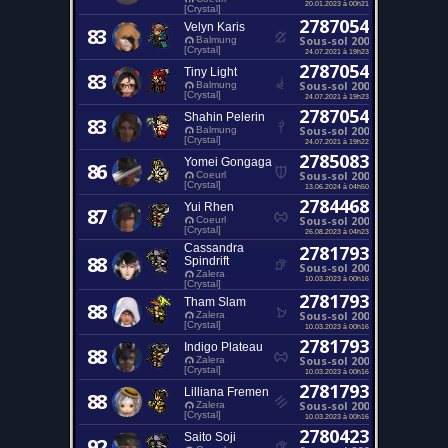
20.01.2023 à 00h21
[Crystal]
2787054
Velyn Karis
83
Sous-sol 200
Balmung
[Crystal]
24.07.2021 à 19h23
2787054
Tiny Light
83
Sous-sol 200
Balmung
[Crystal]
24.07.2021 à 19h23
2787054
Shahin Pelerin
83
Sous-sol 200
Balmung
[Crystal]
24.07.2021 à 19h22
2785083
Yomei Gongaga
86
Sous-sol 200
Coeurl
[Crystal]
13.06.2024 à 04h50
2784468
Yui Rhen
87
Sous-sol 200
Coeurl
[Crystal]
26.08.2023 à 04h23
Cassandra
2781793
88
Spindrift
Sous-sol 200
Zalera
10.03.2023 à 00h16
[Crystal]
2781793
Tham Slam
88
Sous-sol 200
Zalera
[Crystal]
10.03.2023 à 00h16
2781793
Indigo Plateau
88
Sous-sol 200
Zalera
[Crystal]
10.03.2023 à 00h16
2781793
Lilliana Fremen
88
Sous-sol 200
Zalera
[Crystal]
10.03.2023 à 00h16
2780423
Saito Soji
92