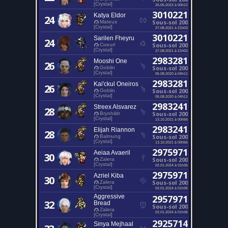
[Crystal]
25.05.2022 à 00h12
3010221
Katya Eldor
24
Sous-sol 200
Mateus
[Crystal]
27.08.2021 à 21h03
3010221
Sarilen Fheyru
24
Sous-sol 200
Coeurl
[Crystal]
27.08.2021 à 21h02
2983281
Mooshi One
26
Sous-sol 200
Goblin
[Crystal]
05.08.2020 à 04h11
2983281
Kai'ckul Oneiros
26
Sous-sol 200
Goblin
[Crystal]
05.08.2020 à 04h11
2983241
Streex Alsvarez
28
Sous-sol 200
Brynhildr
[Crystal]
13.10.2021 à 00h56
2983241
Elijah Riannon
28
Sous-sol 200
Balmung
[Crystal]
13.10.2021 à 00h56
2975971
Aeiaa Avaeril
30
Sous-sol 200
Zalera
[Crystal]
02.01.2024 à 01h36
2975971
Azriel Kiba
30
Sous-sol 200
Zalera
[Crystal]
02.01.2024 à 01h36
Aggressive
2957971
32
Bread
Sous-sol 200
Zalera
02.01.2024 à 01h36
[Crystal]
2925714
Sinya Mejhaal