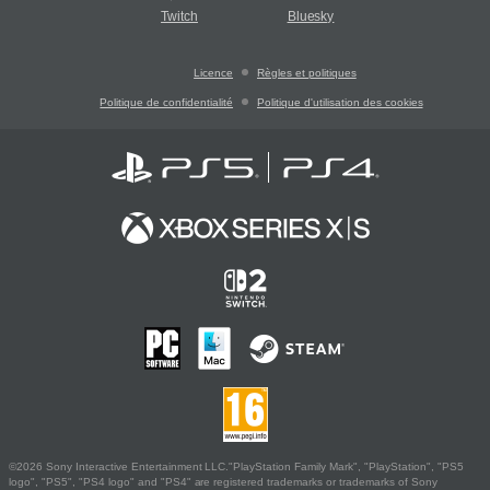
Twitch
Bluesky
Licence
Règles et politiques
Politique de confidentialité
Politique d'utilisation des cookies
©2026 Sony Interactive Entertainment LLC."PlayStation Family Mark", "PlayStation", "PS5
logo", "PS5", "PS4 logo" and "PS4" are registered trademarks or trademarks of Sony