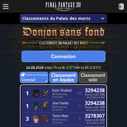
Classements du Palais des morts
10.08.2026
entre 7h et 8h (CET)/8h et 9h (CEST)
Crystal
3294238
Kaio Shalaxi
1
Sous-sol 200
Balmung
[Crystal]
08.10.2023 à 03h58
3294238
Joel Gartis
1
Sous-sol 200
Balmung
[Crystal]
08.10.2023 à 03h58
3278307
Tomo Mae
3
Sous-sol 200
Balmung
[Crystal]
26.02.2023 à 22h02