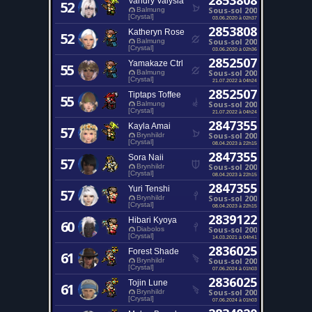
2853808
Vandry Valysia
52
Sous-sol 200
Balmung
[Crystal]
03.06.2020 à 02h37
2853808
Katheryn Rose
52
Sous-sol 200
Balmung
[Crystal]
03.06.2020 à 02h36
2852507
Yamakaze Ctrl
55
Sous-sol 200
Balmung
[Crystal]
21.07.2022 à 04h24
2852507
Tiptaps Toffee
55
Sous-sol 200
Balmung
[Crystal]
21.07.2022 à 04h24
2847355
Kayla Amai
57
Sous-sol 200
Brynhildr
[Crystal]
08.04.2023 à 22h15
2847355
Sora Naii
57
Sous-sol 200
Brynhildr
[Crystal]
08.04.2023 à 22h15
2847355
Yuri Tenshi
57
Sous-sol 200
Brynhildr
[Crystal]
08.04.2023 à 22h15
2839122
Hibari Kyoya
60
Sous-sol 200
Diabolos
[Crystal]
14.03.2021 à 04h41
2836025
Forest Shade
61
Sous-sol 200
Brynhildr
[Crystal]
07.06.2024 à 01h03
2836025
Tojin Lune
61
Sous-sol 200
Brynhildr
[Crystal]
07.06.2024 à 01h03