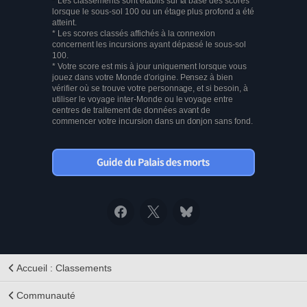
* Les classements sont établis sur la base des scores
lorsque le sous-sol 100 ou un étage plus profond a été
atteint.
* Les scores classés affichés à la connexion
concernent les incursions ayant dépassé le sous-sol
100.
* Votre score est mis à jour uniquement lorsque vous
jouez dans votre Monde d'origine. Pensez à bien
vérifier où se trouve votre personnage, et si besoin, à
utiliser le voyage inter-Monde ou le voyage entre
centres de traitement de données avant de
commencer votre incursion dans un donjon sans fond.
Accueil : Classements
Communauté