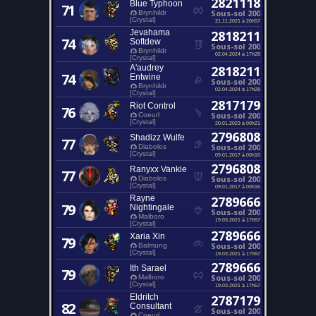
2821118
Blue Typhoon
71
Sous-sol 200
Brynhildr
[Crystal]
21.11.2021 à 20h57
Jevahama
2818211
74
Softdew
Sous-sol 200
Brynhildr
02.04.2024 à 17h28
[Crystal]
A'audrey
2818211
74
Entwine
Sous-sol 200
Brynhildr
02.04.2024 à 17h28
[Crystal]
2817179
Riot Control
76
Sous-sol 200
Coeurl
[Crystal]
20.01.2023 à 00h21
2796808
Shadizz Wulfe
77
Sous-sol 200
Diabolos
[Crystal]
09.01.2017 à 00h16
2796808
Ranyxx Vankie
77
Sous-sol 200
Diabolos
[Crystal]
09.01.2017 à 00h16
Rayne
2789666
79
Nightingale
Sous-sol 200
Malboro
19.03.2021 à 17h57
[Crystal]
2789666
Xaria Xin
79
Sous-sol 200
Balmung
[Crystal]
19.03.2021 à 17h57
2789666
Ith Sarael
79
Sous-sol 200
Malboro
[Crystal]
19.03.2021 à 17h57
Eldritch
2787179
82
Consultant
Sous-sol 200
Coeurl