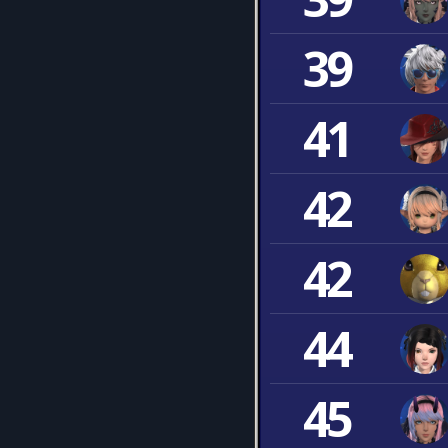
39
41
42
42
44
45