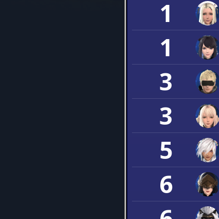
1
1
3
3
5
6
6