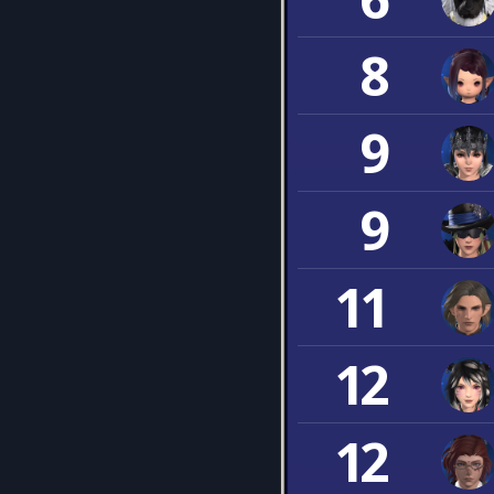
8
9
9
11
12
12