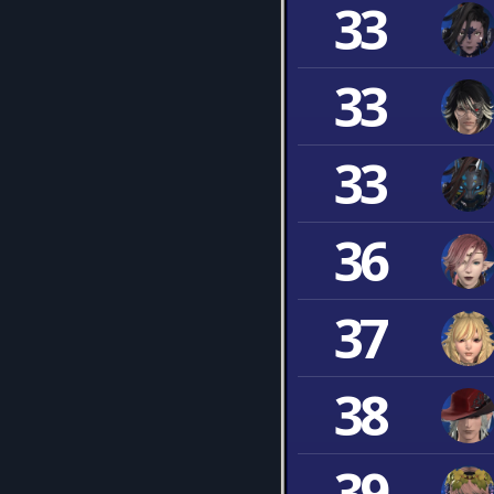
33
33
33
36
37
38
39