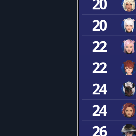
20
20
22
22
24
24
26