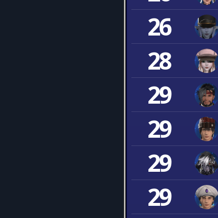
26
28
29
29
29
29