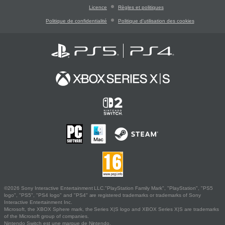
Licence
Règles et politiques
Politique de confidentialité
Politique d'utilisation des cookies
©2026 Sony Interactive Entertainment LLC."PlayStation Family Mark", "PlayStation", "PS5
logo", "PS5", "PS4 logo" and "PS4" are registered trademarks or trademarks of Sony
Interactive Entertainment Inc.
Microsoft, the XBOX Sphere mark, the Series X|S logo and XBOX Series X|S are trademarks
of the Microsoft group of companies.
Nintendo Switch est une marque de Nintendo.