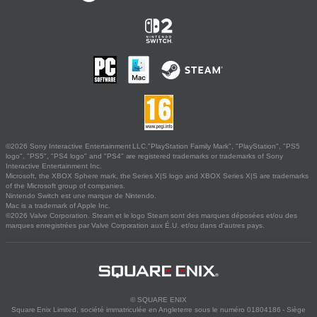
©2026 Sony Interactive Entertainment LLC."PlayStation Family Mark", "PlayStation", "PS5
logo", "PS5", "PS4 logo" and "PS4" are registered trademarks or trademarks of Sony
Interactive Entertainment Inc.
Microsoft, the XBOX Sphere mark, the Series X|S logo and XBOX Series X|S are trademarks
of the Microsoft group of companies.
Nintendo Switch est une marque de Nintendo.
Mac is a trademark of Apple Inc.
©2026 Valve Corporation. Steam et le logo Steam sont des marques déposées et/ou des
marques enregistrées par Valve Corporation aux É.U. et/ou dans d'autres pays.
© SQUARE ENIX
Square Enix Limited, société immatriculée en Angleterre sous le numéro 01804186 - Siège