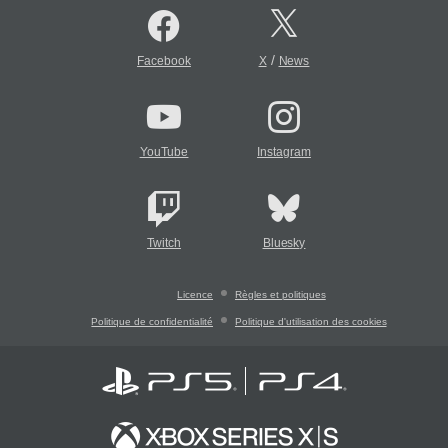
/
Facebook
X
News
YouTube
Instagram
Twitch
Bluesky
Licence
Règles et politiques
Politique de confidentialité
Politique d'utilisation des cookies