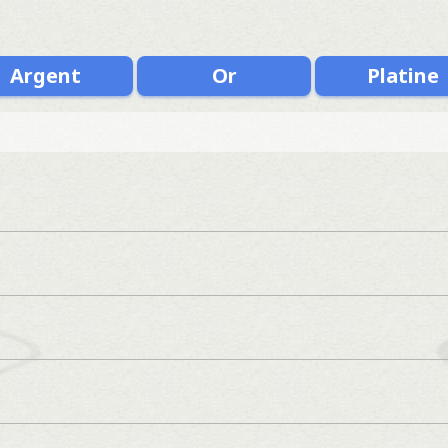
Argent
Or
Platine