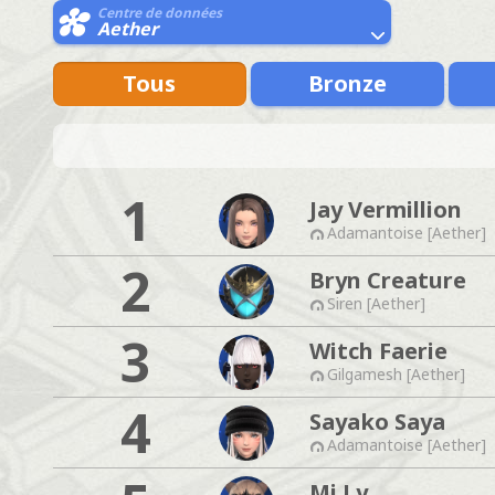
Centre de données
Aether
Tous
Bronze
1
Jay Vermillion
Adamantoise [Aether]
2
Bryn Creature
Siren [Aether]
3
Witch Faerie
Gilgamesh [Aether]
4
Sayako Saya
Adamantoise [Aether]
Mi Ly