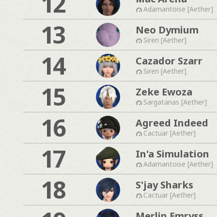
12
Adamantoise [Aether]
13
Neo Dymium
Siren [Aether]
14
Cazador Szarr
Siren [Aether]
15
Zeke Ewoza
Sargatanas [Aether]
16
Agreed Indeed
Cactuar [Aether]
17
In'a Simulation
Adamantoise [Aether]
18
S'jay Sharks
Cactuar [Aether]
Merlin Emryss