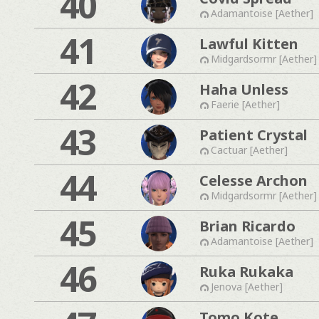
40
Adamantoise [Aether]
41
Lawful Kitten
Midgardsormr [Aether]
42
Haha Unless
Faerie [Aether]
43
Patient Crystal
Cactuar [Aether]
44
Celesse Archon
Midgardsormr [Aether]
45
Brian Ricardo
Adamantoise [Aether]
46
Ruka Rukaka
Jenova [Aether]
Tomo Kote