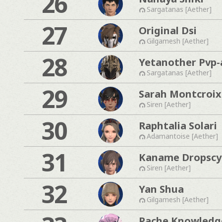
26
Sargatanas [Aether]
27
Original Dsi
Gilgamesh [Aether]
28
Yetanother Pvp-
Sargatanas [Aether]
29
Sarah Montcroix
Siren [Aether]
30
Raphtalia Solari
Adamantoise [Aether]
31
Kaname Dropscy
Siren [Aether]
32
Yan Shua
Gilgamesh [Aether]
Pache Knowledg