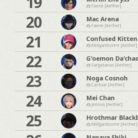
19
Faerie [Aether]
20
Mac Arena
Faerie [Aether]
21
Confused Kitten
Midgardsormr [Aether]
22
G'oemon Da'cha
Sargatanas [Aether]
23
Noga Cosnoh
Cactuar [Aether]
24
Mei Chan
Jenova [Aether]
25
Hrothmar Black
Midgardsormr [Aether]
Nanaya Shiki