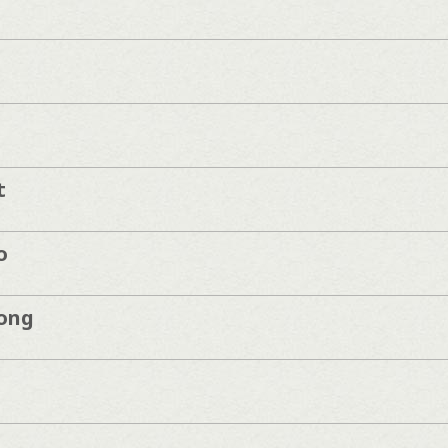
t
o
song