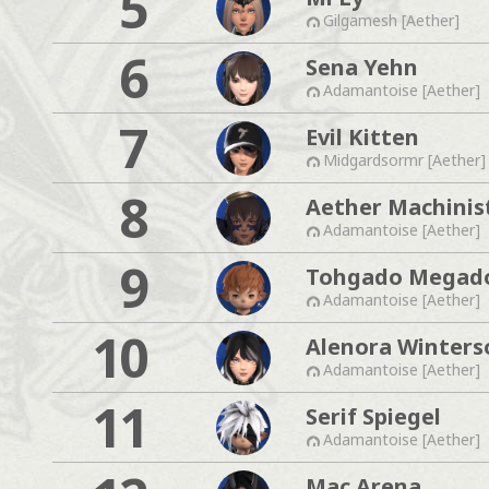
5
Gilgamesh [Aether]
6
Sena Yehn
Adamantoise [Aether]
7
Evil Kitten
Midgardsormr [Aether]
8
Aether Machinis
Adamantoise [Aether]
9
Tohgado Megad
Adamantoise [Aether]
10
Alenora Winter
Adamantoise [Aether]
11
Serif Spiegel
Adamantoise [Aether]
Mac Arena