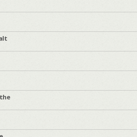
alt
the
e