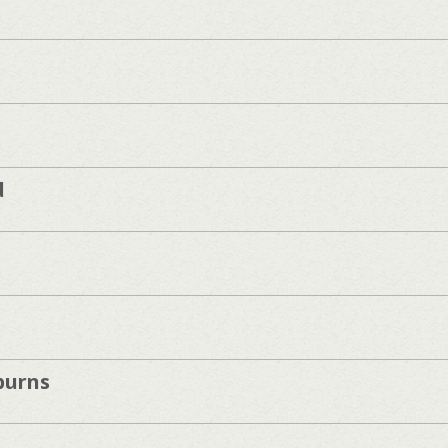
d
burns