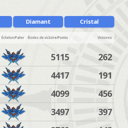
Diamant
Cristal
Échelon/Palier
Étoiles de victoire/Points
Victoires
5115
262
4417
191
4099
456
3497
397