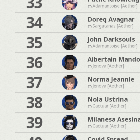
33
Adamantoise [Aether]
34
Doreq Avagnar
Sargatanas [Aether]
35
John Darksouls
Adamantoise [Aether]
36
Aibertain Mand
Jenova [Aether]
37
Norma Jeannie
Jenova [Aether]
38
Nola Ustrina
Cactuar [Aether]
39
Milanesa Asesin
Cactuar [Aether]
Covid Spread