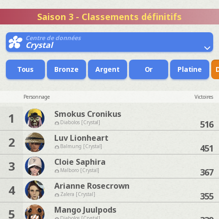
Saison 3 - Classements définitifs
Centre de données
Crystal
Tous
Bronze
Argent
Or
Platine
Personnage
Victoires
Smokus Cronikus
1
516
Diabolos [Crystal]
Luv Lionheart
2
451
Balmung [Crystal]
Cloie Saphira
3
367
Malboro [Crystal]
Arianne Rosecrown
4
355
Zalera [Crystal]
Mango Juulpods
5
Diabolos [Crystal]