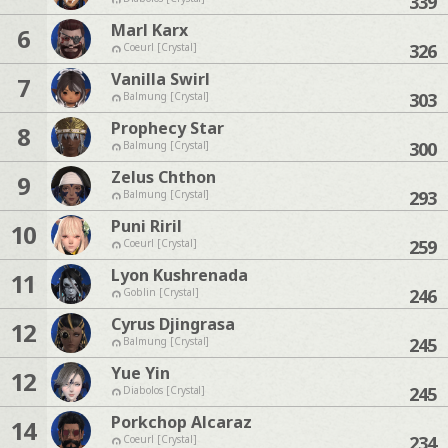
339
Marl Karx
6
326
Coeurl [Crystal]
Vanilla Swirl
7
303
Balmung [Crystal]
Prophecy Star
8
300
Balmung [Crystal]
Zelus Chthon
9
293
Balmung [Crystal]
Puni Riril
10
259
Coeurl [Crystal]
Lyon Kushrenada
11
246
Goblin [Crystal]
Cyrus Djingrasa
12
245
Balmung [Crystal]
Yue Yin
12
245
Diabolos [Crystal]
Porkchop Alcaraz
14
234
Coeurl [Crystal]