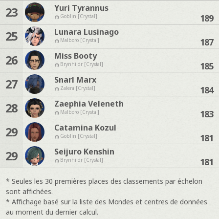
Yuri Tyrannus
23
189
Goblin [Crystal]
Lunara Lusinago
25
187
Malboro [Crystal]
Miss Booty
26
185
Brynhildr [Crystal]
Snarl Marx
27
184
Zalera [Crystal]
Zaephia Veleneth
28
183
Malboro [Crystal]
Catamina Kozul
29
181
Goblin [Crystal]
Seijuro Kenshin
29
181
Brynhildr [Crystal]
* Seules les 30 premières places des classements par échelon
sont affichées.
* Affichage basé sur la liste des Mondes et centres de données
au moment du dernier calcul.