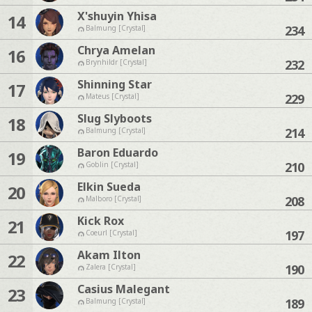
X'shuyin Yhisa
14
234
Balmung [Crystal]
Chrya Amelan
16
232
Brynhildr [Crystal]
Shinning Star
17
229
Mateus [Crystal]
Slug Slyboots
18
214
Balmung [Crystal]
Baron Eduardo
19
210
Goblin [Crystal]
Elkin Sueda
20
208
Malboro [Crystal]
Kick Rox
21
197
Coeurl [Crystal]
Akam Ilton
22
190
Zalera [Crystal]
Casius Malegant
23
189
Balmung [Crystal]