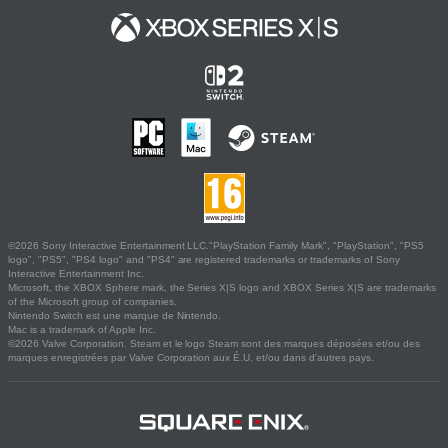
©2026 Sony Interactive Entertainment LLC."PlayStation Family Mark", "PlayStation", "PS5
logo", "PS5", "PS4 logo" and "PS4" are registered trademarks or trademarks of Sony
Interactive Entertainment Inc.
Microsoft, the XBOX Sphere mark, the Series X|S logo and XBOX Series X|S are trademarks
of the Microsoft group of companies.
Nintendo Switch est une marque de Nintendo.
Mac is a trademark of Apple Inc.
©2026 Valve Corporation. Steam et le logo Steam sont des marques déposées et/ou des
marques enregistrées par Valve Corporation aux É.U. et/ou dans d'autres pays.