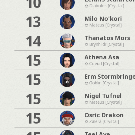
10
Diabolos [Crystal]
13
Milo No'kori
Mateus [Crystal]
14
Thanatos Mors
Brynhildr [Crystal]
15
Athena Asa
Coeurl [Crystal]
15
Erm Stormbring
Goblin [Crystal]
15
Nigel Tufnel
Mateus [Crystal]
15
Osric Drakon
Zalera [Crystal]
Teej Aye