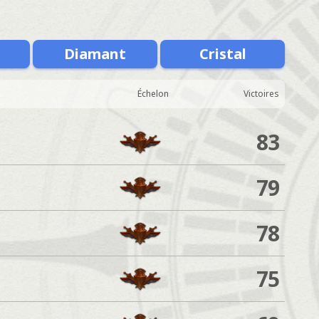
Diamant
Cristal
Échelon
Victoires
83
79
78
75