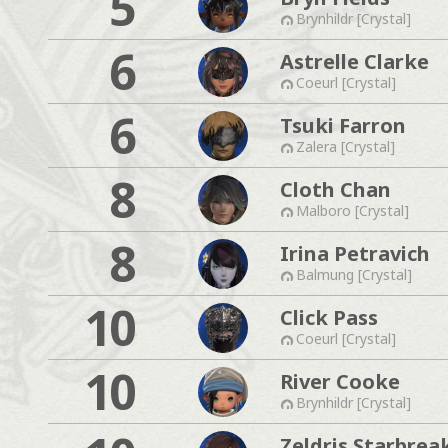
5
Brynhildr [Crystal]
6
Astrelle Clarke
Coeurl [Crystal]
6
Tsuki Farron
Zalera [Crystal]
8
Cloth Chan
Malboro [Crystal]
8
Irina Petravich
Balmung [Crystal]
10
Click Pass
Coeurl [Crystal]
10
River Cooke
Brynhildr [Crystal]
Zeldris Starbrea