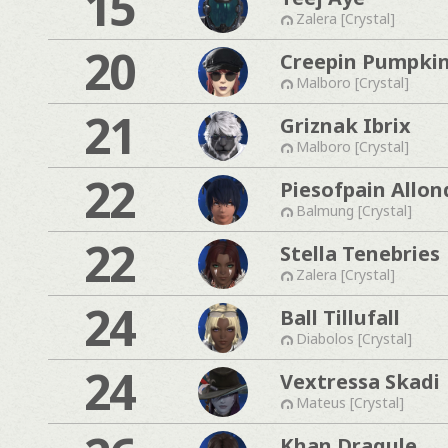
15
Zalera [Crystal]
20
Creepin Pumpki
Malboro [Crystal]
21
Griznak Ibrix
Malboro [Crystal]
22
Piesofpain Allon
Balmung [Crystal]
22
Stella Tenebries
Zalera [Crystal]
24
Ball Tillufall
Diabolos [Crystal]
24
Vextressa Skadi
Mateus [Crystal]
Khan Dragule