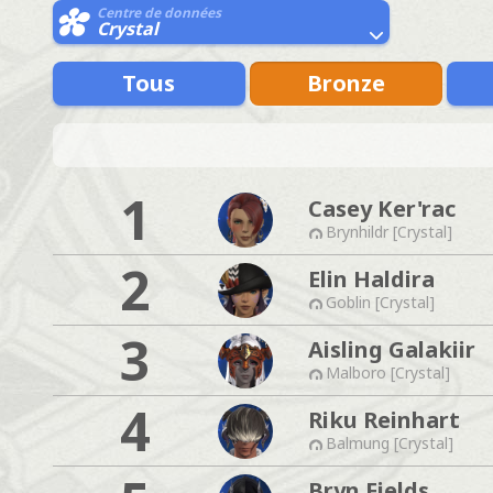
Centre de données
Crystal
Tous
Bronze
1
Casey Ker'rac
Brynhildr [Crystal]
2
Elin Haldira
Goblin [Crystal]
3
Aisling Galakiir
Malboro [Crystal]
4
Riku Reinhart
Balmung [Crystal]
Bryn Fields