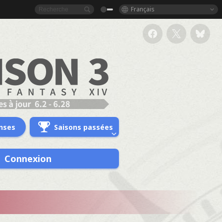
Français
nses
Saisons passées
Connexion