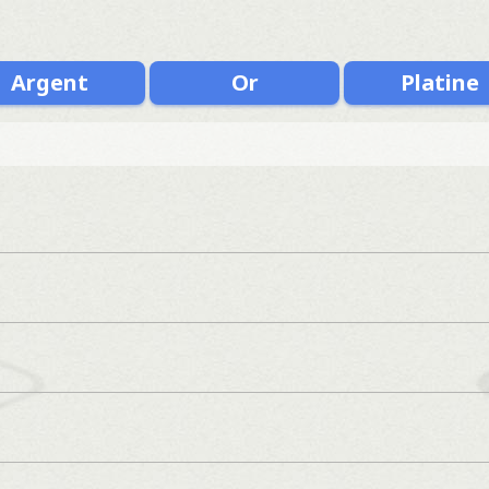
Argent
Or
Platine