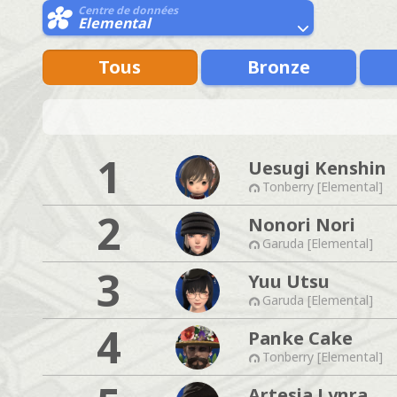
Centre de données
Elemental
Tous
Bronze
1
Uesugi Kenshin
Tonberry [Elemental]
2
Nonori Nori
Garuda [Elemental]
3
Yuu Utsu
Garuda [Elemental]
4
Panke Cake
Tonberry [Elemental]
Artesia Lynra