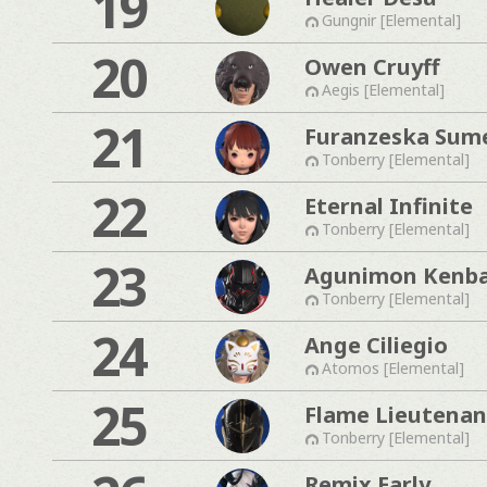
19
Gungnir [Elemental]
20
Owen Cruyff
Aegis [Elemental]
21
Furanzeska Sum
Tonberry [Elemental]
22
Eternal Infinite
Tonberry [Elemental]
23
Agunimon Kenb
Tonberry [Elemental]
24
Ange Ciliegio
Atomos [Elemental]
25
Flame Lieutenan
Tonberry [Elemental]
Remix Early