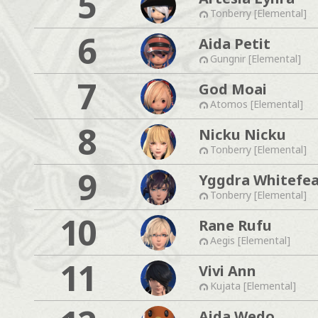
5
Tonberry [Elemental]
6
Aida Petit
Gungnir [Elemental]
7
God Moai
Atomos [Elemental]
8
Nicku Nicku
Tonberry [Elemental]
9
Yggdra Whitefe
Tonberry [Elemental]
10
Rane Rufu
Aegis [Elemental]
11
Vivi Ann
Kujata [Elemental]
Aida Wedo