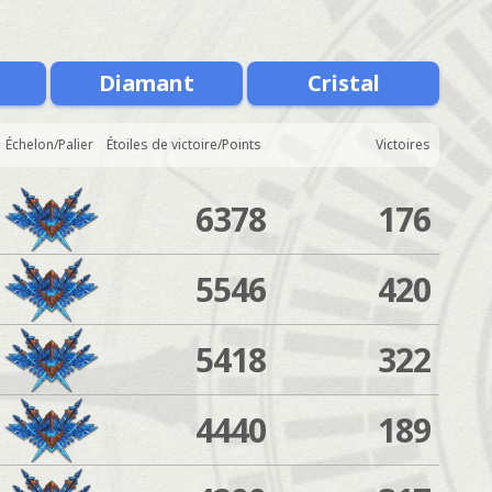
Diamant
Cristal
Échelon/Palier
Étoiles de victoire/Points
Victoires
6378
176
5546
420
5418
322
4440
189