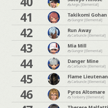
40
Aegis [Elemental]
41
Takikomi Gohan
Gungnir [Elemental]
42
Run Away
Carbuncle [Elemental]
43
Mia Mill
Gungnir [Elemental]
44
Danger Mine
Carbuncle [Elemental]
45
Flame Lieutenan
Carbuncle [Elemental]
46
Pyros Altomare
Tonberry [Elemental]
Therese Malfatt