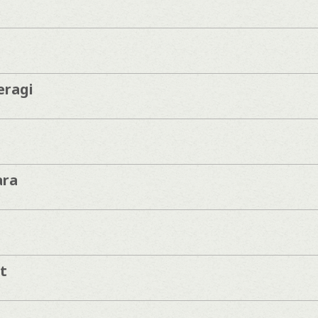
eragi
ara
t