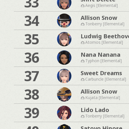
33
Aegis [Elemental]
34
Allison Snow
Tonberry [Elemental]
35
Ludwig Beethov
Atomos [Elemental]
36
Nana Nanana
Typhon [Elemental]
37
Sweet Dreams
Carbuncle [Elemental]
38
Allison Snow
Kujata [Elemental]
39
Lido Lado
Tonberry [Elemental]
Satoyo Hinose