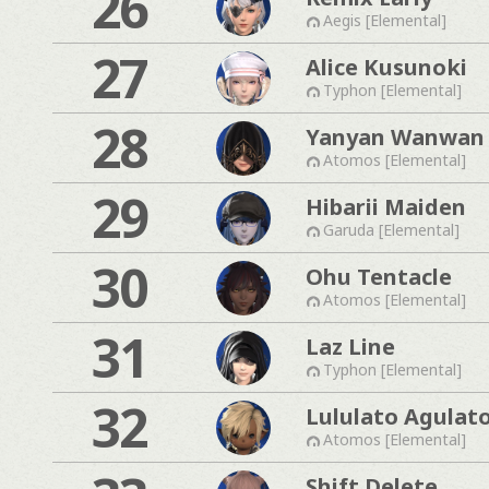
26
Aegis [Elemental]
27
Alice Kusunoki
Typhon [Elemental]
28
Yanyan Wanwan
Atomos [Elemental]
29
Hibarii Maiden
Garuda [Elemental]
30
Ohu Tentacle
Atomos [Elemental]
31
Laz Line
Typhon [Elemental]
32
Lululato Agulat
Atomos [Elemental]
Shift Delete