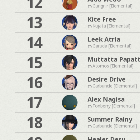
12
Gungnir [Elemental]
13
Kite Free
Kujata [Elemental]
14
Leek Atria
Garuda [Elemental]
15
Muttatta Papat
Atomos [Elemental]
16
Desire Drive
Carbuncle [Elemental]
17
Alex Nagisa
Tonberry [Elemental]
18
Summer Rainy
Carbuncle [Elemental]
Healer Desu