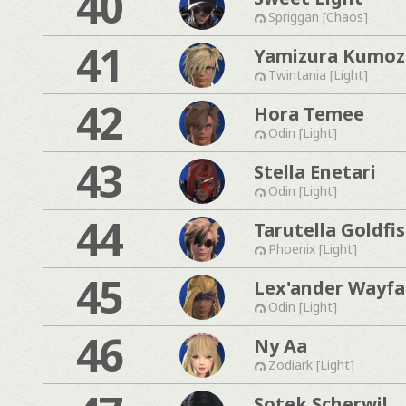
40
Spriggan [Chaos]
41
Yamizura Kumo
Twintania [Light]
42
Hora Temee
Odin [Light]
43
Stella Enetari
Odin [Light]
44
Tarutella Goldfi
Phoenix [Light]
45
Lex'ander Wayfa
Odin [Light]
46
Ny Aa
Zodiark [Light]
Sotek Scherwil