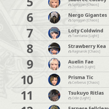
5
Spriggan [Chaos]
6
Nergo Gigantes
Spriggan [Chaos]
7
Loty Coldwind
Twintania [Light]
8
Strawberry Kea
Ragnarok [Chaos]
9
Auelin Fae
Zodiark [Light]
10
Prisma Tic
Cerberus [Chaos]
11
Tsukuyo Ritlas
Odin [Light]
Farnese Fellclea