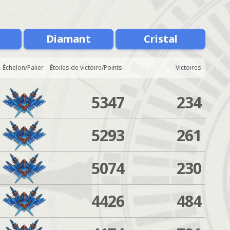
Diamant
Cristal
Échelon/Palier
Étoiles de victoire/Points
Victoires
5347
234
5293
261
5074
230
4426
484