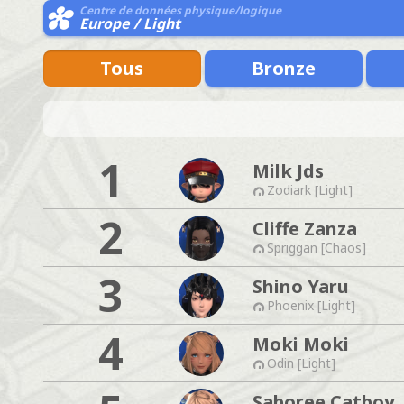
Centre de données physique/logique
Europe / Light
Tous
Bronze
1
Milk Jds
Zodiark [Light]
2
Cliffe Zanza
Spriggan [Chaos]
3
Shino Yaru
Phoenix [Light]
4
Moki Moki
Odin [Light]
Saboree Catboy