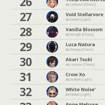
26
Cerberus [Chaos]
27
Void Stellarvore
Raiden [Light]
28
Vanilla Blossom
Moogle [Chaos]
29
Luca Natura
Omega [Chaos]
30
Akari Tsuki
Louisoix [Chaos]
31
Crow Xo
Zodiark [Light]
32
White Noise'
Raiden [Light]
Ange Melrose