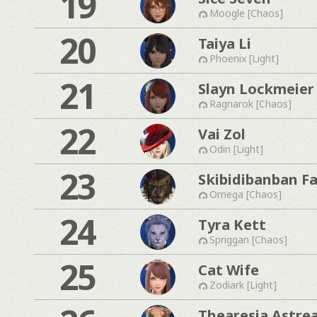
19
Moogle [Chaos]
20
Taiya Li
Phoenix [Light]
21
Slayn Lockmeier
Ragnarok [Chaos]
22
Vai Zol
Odin [Light]
23
Skibidibanban F
Omega [Chaos]
24
Tyra Kett
Spriggan [Chaos]
25
Cat Wife
Zodiark [Light]
Thearesia Astre