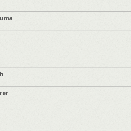
zuma
sh
rer