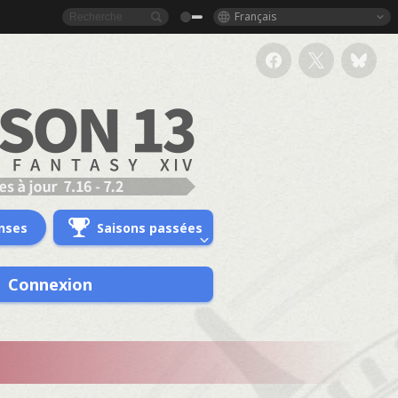
Français
nses
Saisons passées
Connexion