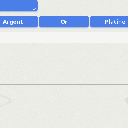
Argent
Or
Platine