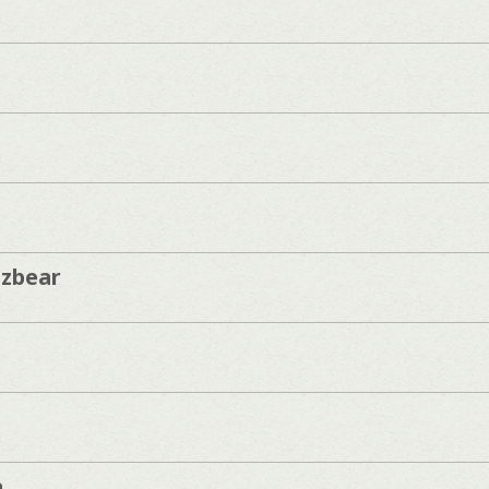
azbear
a