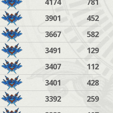
4174
781
3901
452
3667
582
3491
129
3407
112
3401
428
3392
259