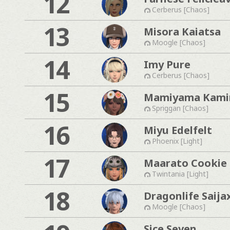
12
Cerberus [Chaos]
13
Misora Kaiatsa
Moogle [Chaos]
14
Imy Pure
Cerberus [Chaos]
15
Mamiyama Kam
Spriggan [Chaos]
16
Miyu Edelfelt
Phoenix [Light]
17
Maarato Cookie
Twintania [Light]
18
Dragonlife Saija
Moogle [Chaos]
Sice Seven