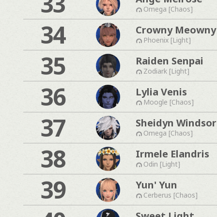
33
Omega [Chaos]
34
Crowny Meowny
Phoenix [Light]
35
Raiden Senpai
Zodiark [Light]
36
Lylia Venis
Moogle [Chaos]
37
Sheidyn Windsor
Omega [Chaos]
38
Irmele Elandris
Odin [Light]
39
Yun' Yun
Cerberus [Chaos]
Sweet Light