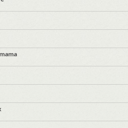
imama
x