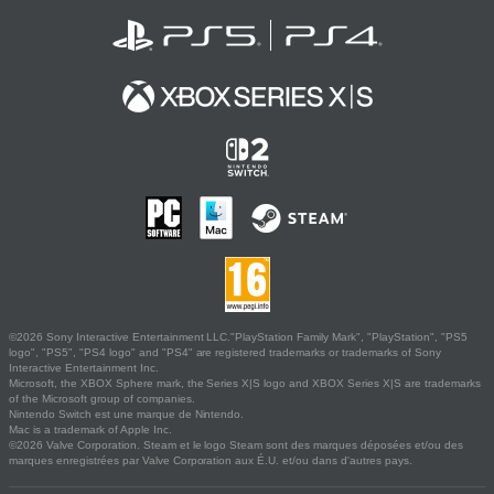
©2026 Sony Interactive Entertainment LLC."PlayStation Family Mark", "PlayStation", "PS5
logo", "PS5", "PS4 logo" and "PS4" are registered trademarks or trademarks of Sony
Interactive Entertainment Inc.
Microsoft, the XBOX Sphere mark, the Series X|S logo and XBOX Series X|S are trademarks
of the Microsoft group of companies.
Nintendo Switch est une marque de Nintendo.
Mac is a trademark of Apple Inc.
©2026 Valve Corporation. Steam et le logo Steam sont des marques déposées et/ou des
marques enregistrées par Valve Corporation aux É.U. et/ou dans d'autres pays.