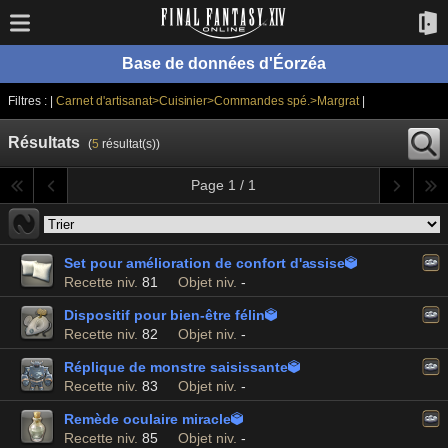
Base de données d'Éorzéa
Filtres : |
Carnet d'artisanat>Cuisinier>Commandes spé.>Margrat
|
Résultats
(
5
résultat(s))
Page 1 / 1
Set pour amélioration de confort d'assise

Recette niv.
81
Objet niv.
-
Dispositif pour bien-être félin

Recette niv.
82
Objet niv.
-
Réplique de monstre saisissante

Recette niv.
83
Objet niv.
-
Remède oculaire miracle

Recette niv.
85
Objet niv.
-