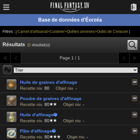
Base de données d'Éorzéa
Filtres : |
Carnet d'artisanat>Cuisinier>Quêtes annexes>Outils de Cielacier
|
Résultats
(
5
résultat(s))
Page 1 / 1
Huile de graines d'affinage
Recette niv.
80
Objet niv.
-
Poudre de graines d'affinage
Recette niv.
80
Objet niv.
-
Huile d'affinage

Recette niv.
80
Objet niv.
-
Pâte d'affinage

Recette niv.
80
Objet niv.
-