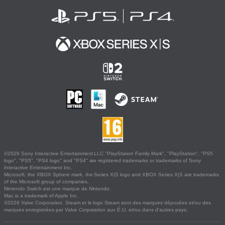
©2026 Sony Interactive Entertainment LLC."PlayStation Family Mark", "PlayStation", "PS5
logo", "PS5", "PS4 logo" and "PS4" are registered trademarks or trademarks of Sony
Interactive Entertainment Inc.
Microsoft, the XBOX Sphere mark, the Series X|S logo and XBOX Series X|S are trademarks
of the Microsoft group of companies.
Nintendo Switch est une marque de Nintendo.
Mac is a trademark of Apple Inc.
©2026 Valve Corporation. Steam et le logo Steam sont des marques déposées et/ou des
marques enregistrées par Valve Corporation aux É.U. et/ou dans d'autres pays.