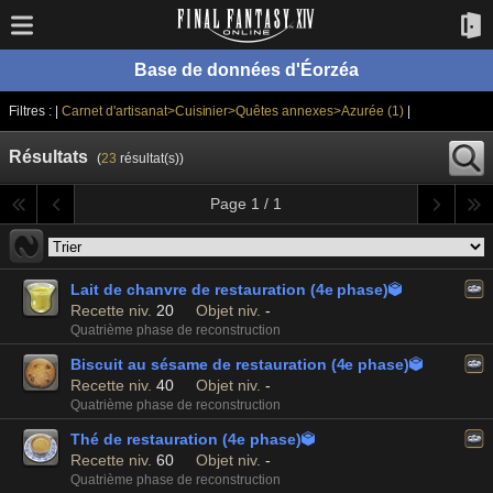
Base de données d'Éorzéa
Filtres : |
Carnet d'artisanat>Cuisinier>Quêtes annexes>Azurée (1)
|
Résultats
(
23
résultat(s))
Page 1 / 1
Lait de chanvre de restauration (4e phase)

Recette niv.
20
Objet niv.
-
Quatrième phase de reconstruction
Biscuit au sésame de restauration (4e phase)

Recette niv.
40
Objet niv.
-
Quatrième phase de reconstruction
Thé de restauration (4e phase)

Recette niv.
60
Objet niv.
-
Quatrième phase de reconstruction