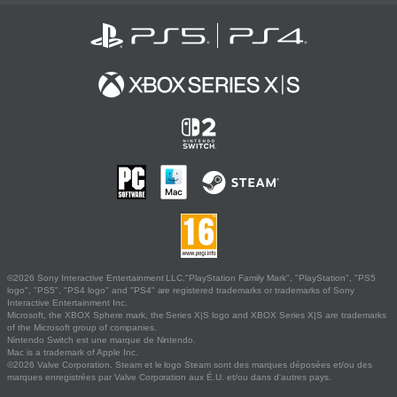
©2026 Sony Interactive Entertainment LLC."PlayStation Family Mark", "PlayStation", "PS5
logo", "PS5", "PS4 logo" and "PS4" are registered trademarks or trademarks of Sony
Interactive Entertainment Inc.
Microsoft, the XBOX Sphere mark, the Series X|S logo and XBOX Series X|S are trademarks
of the Microsoft group of companies.
Nintendo Switch est une marque de Nintendo.
Mac is a trademark of Apple Inc.
©2026 Valve Corporation. Steam et le logo Steam sont des marques déposées et/ou des
marques enregistrées par Valve Corporation aux É.U. et/ou dans d'autres pays.