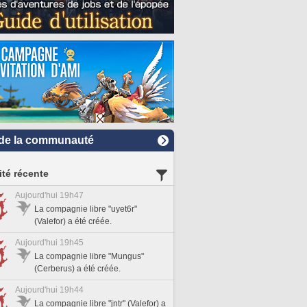
de la communauté
ité récente
Aujourd'hui 19h47
La compagnie libre "uyet6r"
(Valefor) a été créée.
Aujourd'hui 19h45
La compagnie libre "Mungus"
(Cerberus) a été créée.
Aujourd'hui 19h44
La compagnie libre "jntr" (Valefor) a