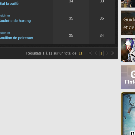
34
33
uf brouillé
uisinier
35
35
oulette de hareng
uisinier
35
34
ouillon de poireaux
Résultats
1
à
11
sur un total de
11
1