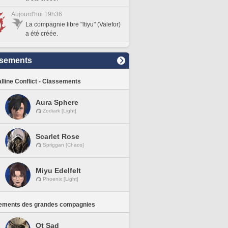
Aujourd'hui 19h36
La compagnie libre "ltiyu" (Valefor)
a été créée.
sements
lline Conflict - Classements
Aura Sphere
Zodiark [Light]
Scarlet Rose
Spriggan [Chaos]
Miyu Edelfelt
Phoenix [Light]
ements des grandes compagnies
Ot Sad