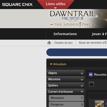
Informations
Jouer à 
Guides du jeu
Base de données d'É
Résultats
Objets
Recette 
Missions
Quêtes
Carnet d'artisanat
Menuisier
C
Forgeron