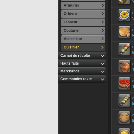
Armurier
C
Orfèvre
S
Tanneur
Couturier
C
Alchimiste
Cuisinier
C
M
Carnet de récolte
Hauts faits
C
Marchands
Commandes texte
C
T
C
M
C
B
C