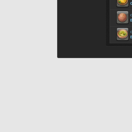
Œ
C
B
C
B