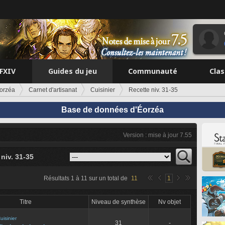
FFXIV
Guides du jeu
Communauté
Cla
orzéa
Carnet d'artisanat
Cuisinier
Recette niv. 31-35
Base de données d'Éorzéa
Version : mise à jour 7.55
niv. 31-35
Résultats
1
à
11
sur un total de
11
1
Titre
Niveau de synthèse
Nv objet
uisinier
31
-