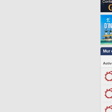
Mur 
Activ