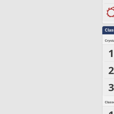
Clas
Crysta
1
2
3
Class