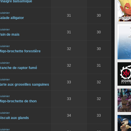
Vinaigre balsamique
uisinier
31
30
alade alligator
uisinier
31
30
Pain de maïs
uisinier
32
30
iqo-brochette forestière
uisinier
32
31
Tranche de raptor fumé
uisinier
33
32
arte aux groseilles sanguines
uisinier
33
32
iqo-brochette de thon
uisinier
34
33
iscuit aux glands
uisinier