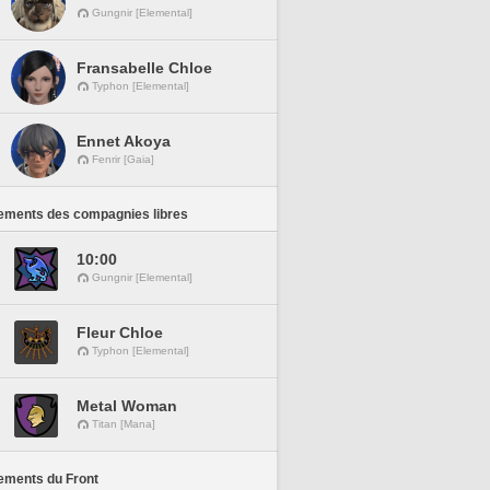
Gungnir [Elemental]
Fransabelle Chloe
Typhon [Elemental]
Ennet Akoya
Fenrir [Gaia]
ements des compagnies libres
10:00
Gungnir [Elemental]
Fleur Chloe
Typhon [Elemental]
Metal Woman
Titan [Mana]
ements du Front