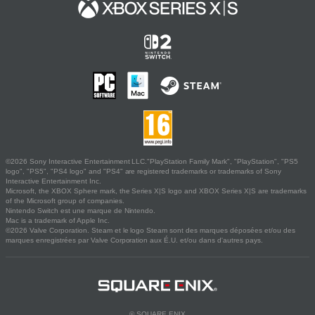
©2026 Sony Interactive Entertainment LLC."PlayStation Family Mark", "PlayStation", "PS5
logo", "PS5", "PS4 logo" and "PS4" are registered trademarks or trademarks of Sony
Interactive Entertainment Inc.
Microsoft, the XBOX Sphere mark, the Series X|S logo and XBOX Series X|S are trademarks
of the Microsoft group of companies.
Nintendo Switch est une marque de Nintendo.
Mac is a trademark of Apple Inc.
©2026 Valve Corporation. Steam et le logo Steam sont des marques déposées et/ou des
marques enregistrées par Valve Corporation aux É.U. et/ou dans d'autres pays.
© SQUARE ENIX