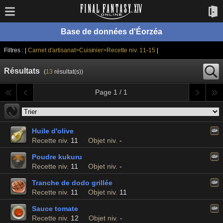
Base de données d'Éorzéa
Filtres : |
Carnet d'artisanat>Cuisinier>Recette niv. 11-15
|
Résultats
(
13
résultat(s))
Page 1 / 1
Huile d'olive
Recette niv.
11
Objet niv.
-
Poudre kukuru
Recette niv.
11
Objet niv.
-
Tranche de dodo grillée
Recette niv.
11
Objet niv.
11
Sauce tomate
Recette niv.
12
Objet niv.
-