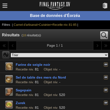
Base de données d'Éorzéa
Filtres : |
Carnet d'artisanat>Cuisinier>Recette niv. 81-85
|
Résultats
(
18
résultat(s))
Page 1 / 1
Farine de seigle noir
Recette niv.
81
Objet niv.
-
Sel de table des mers du Nord
Recette niv.
81
Objet niv.
-
Sagepain
Recette niv.
81
Objet niv.
520
Zurek
Recette niv.
81
Objet niv.
520