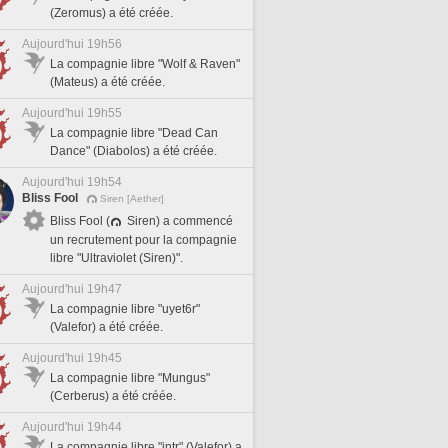
(Zeromus) a été créée.
Aujourd'hui 19h56
La compagnie libre "Wolf & Raven"
(Mateus) a été créée.
Aujourd'hui 19h55
La compagnie libre "Dead Can
Dance" (Diabolos) a été créée.
Aujourd'hui 19h54
Bliss Fool
Siren [Aether]
Bliss Fool (
Siren) a commencé
un recrutement pour la compagnie
libre "Ultraviolet (Siren)".
Aujourd'hui 19h47
La compagnie libre "uyet6r"
(Valefor) a été créée.
Aujourd'hui 19h45
La compagnie libre "Mungus"
(Cerberus) a été créée.
Aujourd'hui 19h44
La compagnie libre "jntr" (Valefor) a