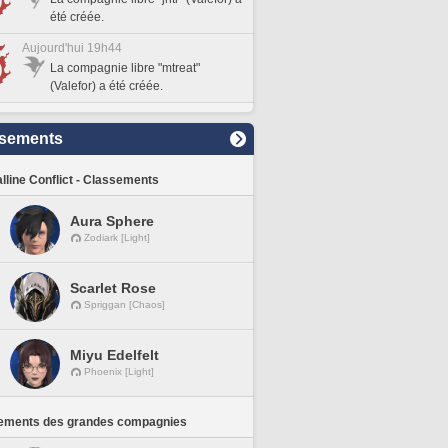
été créée.
Aujourd'hui 19h44
La compagnie libre "mtreat"
(Valefor) a été créée.
sements
lline Conflict - Classements
Aura Sphere
Zodiark [Light]
Scarlet Rose
Spriggan [Chaos]
Miyu Edelfelt
Phoenix [Light]
ements des grandes compagnies