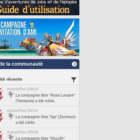
de la communauté
ité récente
Aujourd'hui 20h14
La compagnie libre "Rose Lunaire"
(Twintania) a été créée.
Aujourd'hui 20h14
La compagnie libre "hja" (Zeromus)
a été créée.
Aujourd'hui 20h08
La compagnie libre "45uy3h"