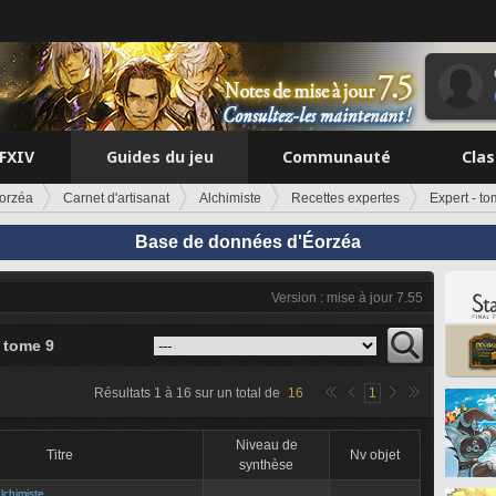
FFXIV
Guides du jeu
Communauté
Cla
orzéa
Carnet d'artisanat
Alchimiste
Recettes expertes
Expert - t
Base de données d'Éorzéa
Version : mise à jour 7.55
- tome 9
Résultats
1
à
16
sur un total de
16
1
Niveau de
Titre
Nv objet
synthèse
lchimiste