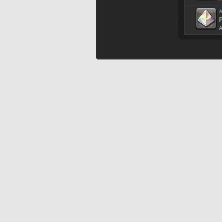
A
P
A