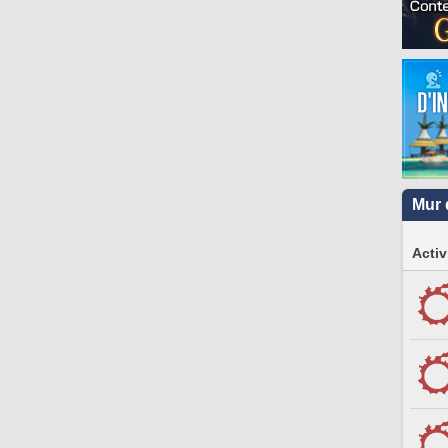
Mur 
Activ