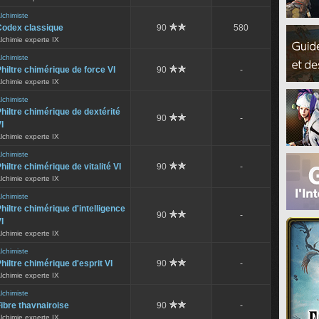
lchimiste
Codex classique
90
580
lchimie experte IX
lchimiste
hiltre chimérique de force VI
90
-
lchimie experte IX
lchimiste
hiltre chimérique de dextérité
90
-
I
lchimie experte IX
lchimiste
hiltre chimérique de vitalité VI
90
-
lchimie experte IX
lchimiste
hiltre chimérique d'intelligence
90
-
I
lchimie experte IX
lchimiste
hiltre chimérique d'esprit VI
90
-
lchimie experte IX
lchimiste
ibre thavnairoise
90
-
lchimie experte IX