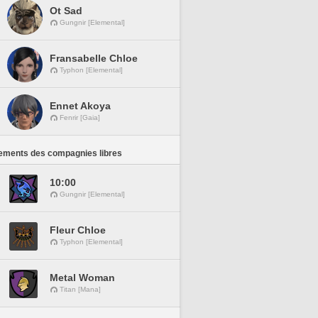
Ot Sad
Gungnir [Elemental]
Fransabelle Chloe
Typhon [Elemental]
Ennet Akoya
Fenrir [Gaia]
ements des compagnies libres
10:00
Gungnir [Elemental]
Fleur Chloe
Typhon [Elemental]
Metal Woman
Titan [Mana]