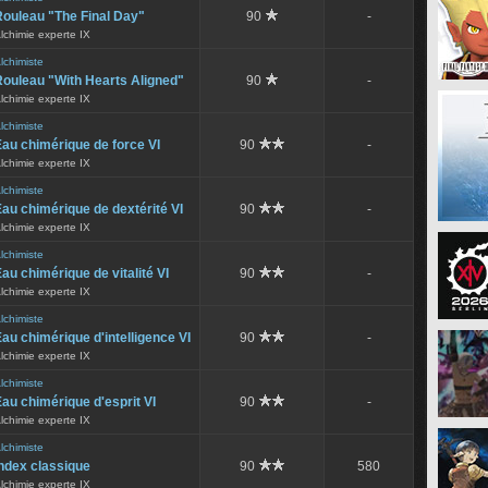
Rouleau "The Final Day"
90
-
lchimie experte IX
lchimiste
Rouleau "With Hearts Aligned"
90
-
lchimie experte IX
lchimiste
au chimérique de force VI
90
-
lchimie experte IX
lchimiste
au chimérique de dextérité VI
90
-
lchimie experte IX
lchimiste
au chimérique de vitalité VI
90
-
lchimie experte IX
lchimiste
au chimérique d'intelligence VI
90
-
lchimie experte IX
lchimiste
au chimérique d'esprit VI
90
-
lchimie experte IX
lchimiste
ndex classique
90
580
lchimie experte IX