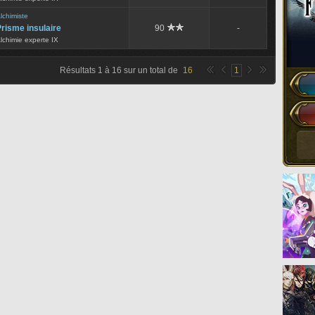
lchimiste
risme insulaire
90
-
lchimie experte IX
Résultats
1
à
16
sur un total de
16
1