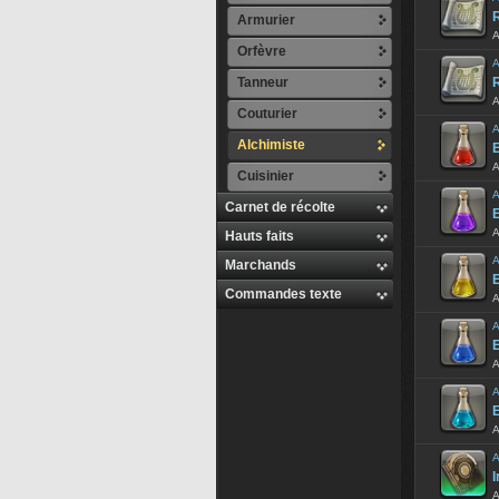
Armurier
A
Orfèvre
A
Tanneur
A
Couturier
A
Alchimiste
E
A
Cuisinier
A
Carnet de récolte
E
A
Hauts faits
A
Marchands
E
Commandes texte
A
A
E
A
A
E
A
A
I
A