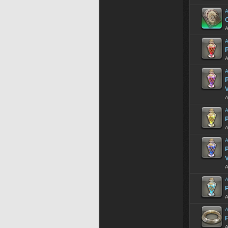
A
A
A
P
A
A
P
V
A
A
P
A
A
P
V
A
A
P
A
A
F
A