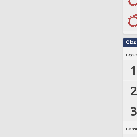
Clas
Crysta
1
2
3
Class