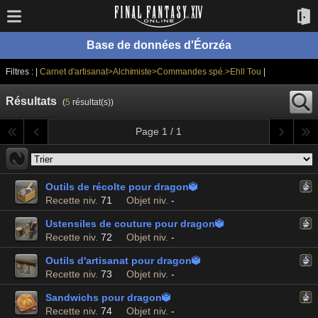
Base de données d'Éorzéa
Filtres : |
Carnet d'artisanat>Alchimiste>Commandes spé.>Ehll Tou
|
Résultats
(
5
résultat(s))
Page 1 / 1
Outils de récolte pour dragon

Recette niv.
71
Objet niv.
-
Ustensiles de couture pour dragon

Recette niv.
72
Objet niv.
-
Outils d'artisanat pour dragon

Recette niv.
73
Objet niv.
-
Sandwichs pour dragon

Recette niv.
74
Objet niv.
-