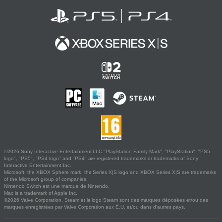
©2026 Sony Interactive Entertainment LLC."PlayStation Family Mark", "PlayStation", "PS5
logo", "PS5", "PS4 logo" and "PS4" are registered trademarks or trademarks of Sony
Interactive Entertainment Inc.
Microsoft, the XBOX Sphere mark, the Series X|S logo and XBOX Series X|S are trademarks
of the Microsoft group of companies.
Nintendo Switch est une marque de Nintendo.
Mac is a trademark of Apple Inc.
©2026 Valve Corporation. Steam et le logo Steam sont des marques déposées et/ou des
marques enregistrées par Valve Corporation aux É.U. et/ou dans d'autres pays.