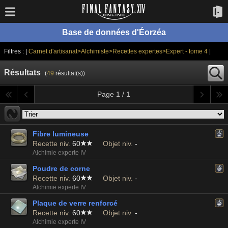
Base de données d'Éorzéa
Filtres : |
Carnet d'artisanat>Alchimiste>Recettes expertes>Expert - tome 4
|
Résultats
(
49
résultat(s))
Page 1 / 1
Fibre lumineuse
Recette niv.
60
Objet niv.
-
Alchimie experte IV
Poudre de corne
Recette niv.
60
Objet niv.
-
Alchimie experte IV
Plaque de verre renforcé
Recette niv.
60
Objet niv.
-
Alchimie experte IV