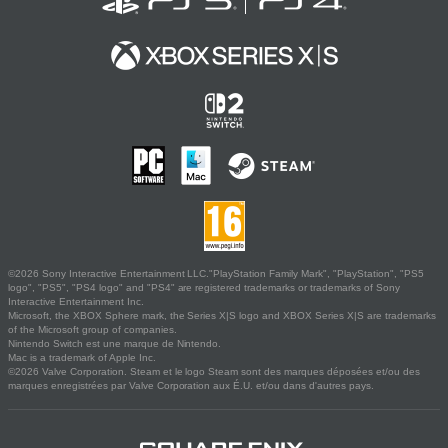
©2026 Sony Interactive Entertainment LLC."PlayStation Family Mark", "PlayStation", "PS5
logo", "PS5", "PS4 logo" and "PS4" are registered trademarks or trademarks of Sony
Interactive Entertainment Inc.
Microsoft, the XBOX Sphere mark, the Series X|S logo and XBOX Series X|S are trademarks
of the Microsoft group of companies.
Nintendo Switch est une marque de Nintendo.
Mac is a trademark of Apple Inc.
©2026 Valve Corporation. Steam et le logo Steam sont des marques déposées et/ou des
marques enregistrées par Valve Corporation aux É.U. et/ou dans d'autres pays.