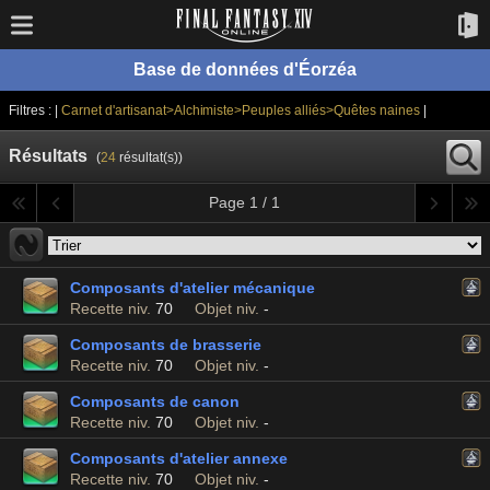
Base de données d'Éorzéa
Filtres : |
Carnet d'artisanat>Alchimiste>Peuples alliés>Quêtes naines
|
Résultats
(
24
résultat(s))
Page 1 / 1
Composants d'atelier mécanique
Recette niv.
70
Objet niv.
-
Composants de brasserie
Recette niv.
70
Objet niv.
-
Composants de canon
Recette niv.
70
Objet niv.
-
Composants d'atelier annexe
Recette niv.
70
Objet niv.
-