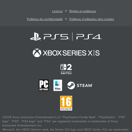
Licence
Règles et politiques
Politique de confidentialité
Politique d'utilisation des cookies
©2026 Sony Interactive Entertainment LLC."PlayStation Family Mark", "PlayStation", "PS5
logo", "PS5", "PS4 logo" and "PS4" are registered trademarks or trademarks of Sony
Interactive Entertainment Inc.
Microsoft, the XBOX Sphere mark, the Series X|S logo and XBOX Series X|S are trademarks