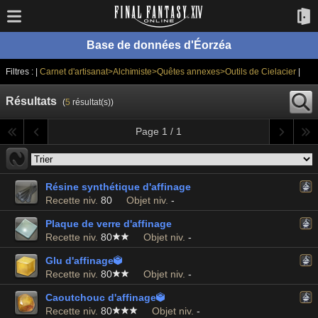
Base de données d'Éorzéa
Filtres : |
Carnet d'artisanat>Alchimiste>Quêtes annexes>Outils de Cielacier
|
Résultats
(
5
résultat(s))
Page 1 / 1
Résine synthétique d'affinage
Recette niv.
80
Objet niv.
-
Plaque de verre d'affinage
Recette niv.
80
Objet niv.
-
Glu d'affinage

Recette niv.
80
Objet niv.
-
Caoutchouc d'affinage

Recette niv.
80
Objet niv.
-