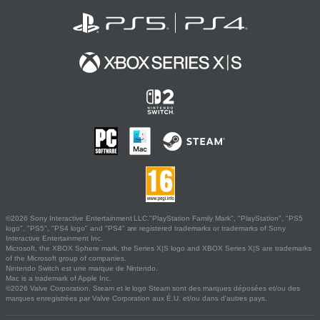
©2026 Sony Interactive Entertainment LLC."PlayStation Family Mark", "PlayStation", "PS5
logo", "PS5", "PS4 logo" and "PS4" are registered trademarks or trademarks of Sony
Interactive Entertainment Inc.
Microsoft, the XBOX Sphere mark, the Series X|S logo and XBOX Series X|S are trademarks
of the Microsoft group of companies.
Nintendo Switch est une marque de Nintendo.
Mac is a trademark of Apple Inc.
©2026 Valve Corporation. Steam et le logo Steam sont des marques déposées et/ou des
marques enregistrées par Valve Corporation aux É.U. et/ou dans d'autres pays.