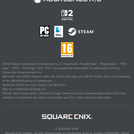
©2026 Sony Interactive Entertainment LLC."PlayStation Family Mark", "PlayStation", "PS5
logo", "PS5", "PS4 logo" and "PS4" are registered trademarks or trademarks of Sony
Interactive Entertainment Inc.
Microsoft, the XBOX Sphere mark, the Series X|S logo and XBOX Series X|S are trademarks
of the Microsoft group of companies.
Nintendo Switch est une marque de Nintendo.
Mac is a trademark of Apple Inc.
©2026 Valve Corporation. Steam et le logo Steam sont des marques déposées et/ou des
marques enregistrées par Valve Corporation aux É.U. et/ou dans d'autres pays.
© SQUARE ENIX
Square Enix Limited, société immatriculée en Angleterre sous le numéro 01804186 - Siège