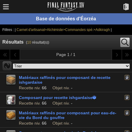
Base de données d'Éorzéa
Filtres : |
Carnet d'artisanat>Alchimiste>Commandes spé.>Adkiragh
|
Résultats
(
10
résultat(s))
Page 1 / 1
Matériaux raffinés pour composant de recette
ishgardaise
Recette niv.
66
Objet niv.
-
Composant pour recette ishgardaise

Recette niv.
66
Objet niv.
-
Matériaux raffinés pour composant pour eau-de-
vie du Bord du gouffre
Recette niv.
66
Objet niv.
-