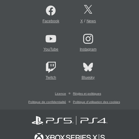
/
Facebook
X
News
YouTube
Instagram
Twitch
Bluesky
Licence
Règles et politiques
Politique de confidentialité
Politique d'utilisation des cookies