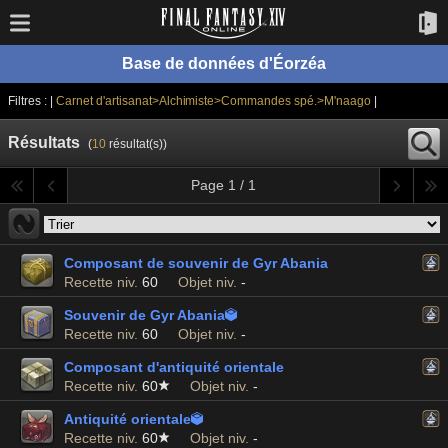
Base de données d'Éorzéa
Filtres : |
Carnet d'artisanat>Alchimiste>Commandes spé.>M'naago
|
Résultats
(
10
résultat(s))
Page 1 / 1
Composant de souvenir de Gyr Abania
Recette niv.
60
Objet niv.
-
Souvenir de Gyr Abania

Recette niv.
60
Objet niv.
-
Composant d'antiquité orientale
Recette niv.
60
Objet niv.
-
Antiquité orientale

Recette niv.
60
Objet niv.
-