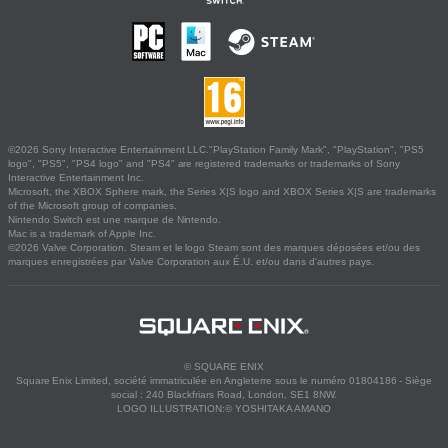
©2026 Sony Interactive Entertainment LLC."PlayStation Family Mark", "PlayStation", "PS5
logo", "PS5", "PS4 logo" and "PS4" are registered trademarks or trademarks of Sony
Interactive Entertainment Inc.
Microsoft, the XBOX Sphere mark, the Series X|S logo and XBOX Series X|S are trademarks
of the Microsoft group of companies.
Nintendo Switch est une marque de Nintendo.
Mac is a trademark of Apple Inc.
©2026 Valve Corporation. Steam et le logo Steam sont des marques déposées et/ou des
marques enregistrées par Valve Corporation aux É.U. et/ou dans d'autres pays.
© SQUARE ENIX
Square Enix Limited, société immatriculée en Angleterre sous le numéro 01804186 - Siège
social : 240 Blackfriars Road, London, SE1 8NW.
LOGO ILLUSTRATION:© YOSHITAKA AMANO