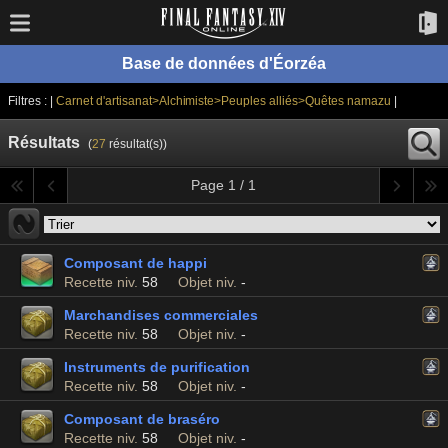
Base de données d'Éorzéa
Filtres : |
Carnet d'artisanat>Alchimiste>Peuples alliés>Quêtes namazu
|
Résultats
(
27
résultat(s))
Page 1 / 1
Composant de happi
Recette niv.
58
Objet niv.
-
Marchandises commerciales
Recette niv.
58
Objet niv.
-
Instruments de purification
Recette niv.
58
Objet niv.
-
Composant de braséro
Recette niv.
58
Objet niv.
-