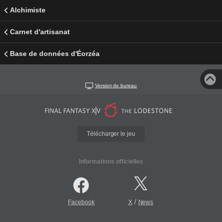
Alchimiste
Carnet d'artisanat
Base de données d'Éorzéa
Version de bureau
Télécharger le jeu
Informations officielles
/
Facebook
X
News