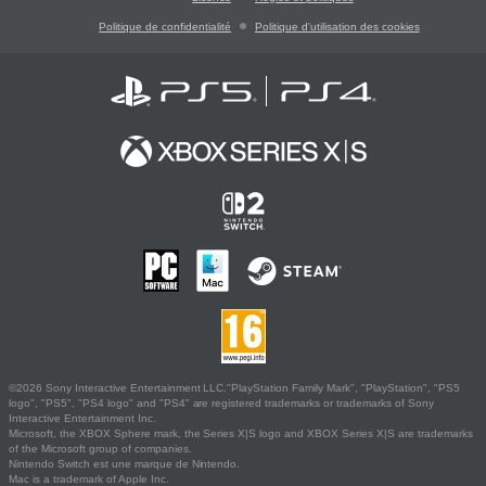
Politique de confidentialité
Politique d'utilisation des cookies
©2026 Sony Interactive Entertainment LLC."PlayStation Family Mark", "PlayStation", "PS5
logo", "PS5", "PS4 logo" and "PS4" are registered trademarks or trademarks of Sony
Interactive Entertainment Inc.
Microsoft, the XBOX Sphere mark, the Series X|S logo and XBOX Series X|S are trademarks
of the Microsoft group of companies.
Nintendo Switch est une marque de Nintendo.
Mac is a trademark of Apple Inc.