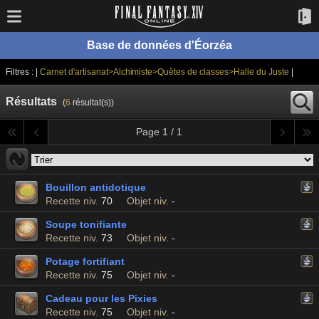
Base de données d'Éorzéa
Filtres : |
Carnet d'artisanat>Alchimiste>Quêtes de classes>Halle du Juste
|
Résultats
(
6
résultat(s))
Page 1 / 1
Bouillon antidotique
Recette niv.
70
Objet niv.
-
Soupe tonifiante
Recette niv.
73
Objet niv.
-
Potage fortifiant
Recette niv.
75
Objet niv.
-
Cadeau pour les Pixies
Recette niv.
75
Objet niv.
-