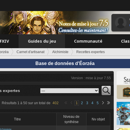
FFXIV
Guides du jeu
Communauté
Cla
orzéa
Carnet d'artisanat
Alchimiste
Recettes expertes
Base de données d'Éorzéa
Version : mise à jour 7.55
s expertes
Résultats
1
à
50
sur un total de
402
1
2
3
4
5
Niveau de
Titre
Nv objet
synthèse
lchimiste