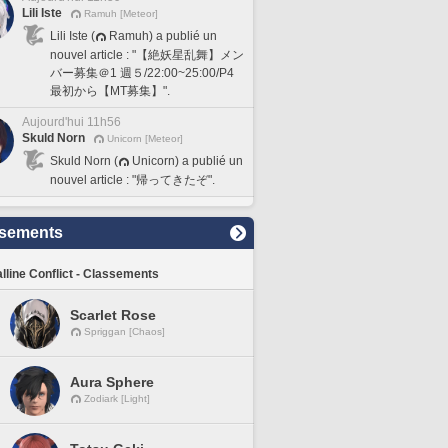
Lili Iste
Ramuh [Meteor]
Lili Iste (
Ramuh) a publié un
nouvel article : "【絶妖星乱舞】メン
バー募集＠1 週５/22:00~25:00/P4
最初から【MT募集】".
Aujourd'hui 11h56
Skuld Norn
Unicorn [Meteor]
Skuld Norn (
Unicorn) a publié un
nouvel article : "帰ってきたぞ".
sements
lline Conflict - Classements
Scarlet Rose
Spriggan [Chaos]
Aura Sphere
Zodiark [Light]