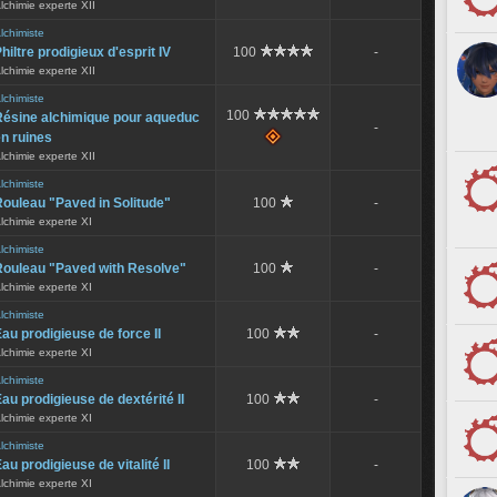
lchimie experte XII
lchimiste
hiltre prodigieux d'esprit IV
100
-
lchimie experte XII
lchimiste
100
Résine alchimique pour aqueduc
-
n ruines
lchimie experte XII
lchimiste
ouleau "Paved in Solitude"
100
-
lchimie experte XI
lchimiste
Rouleau "Paved with Resolve"
100
-
lchimie experte XI
lchimiste
au prodigieuse de force II
100
-
lchimie experte XI
lchimiste
au prodigieuse de dextérité II
100
-
lchimie experte XI
lchimiste
au prodigieuse de vitalité II
100
-
lchimie experte XI