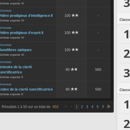
3
lchimie experte XI
lchimiste
hiltre prodigieux d'intelligence II
100
-
Class
lchimie experte XI
1
lchimiste
hiltre prodigieux d'esprit II
100
-
lchimie experte XI
lchimiste
2
Nanofibres optiques
100
-
lchimie experte XI
lchimiste
3
rimoire de la clarté
90
560
anctificatrice
lchimie experte X
lchimiste
odex de la clarté sanctificatrice
90
560
Class
lchimie experte X
1
Résultats
1
à
50
sur un total de
402
1
2
3
4
5
2