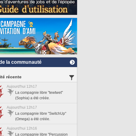
de la communauté
ité récente
Aujourd'hui 12h17
La compagnie libre "tewtwet"
(Sophia) a été créée.
Aujourd'hui 12h17
La compagnie libre "SwitchUp"
(Omega) a été créée.
Aujourd'hui 12h16
La compagnie libre "Percussion