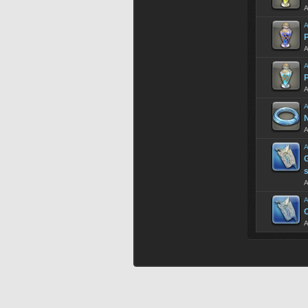
A
A
P
A
A
P
A
A
A
A
G
s
A
A
C
A