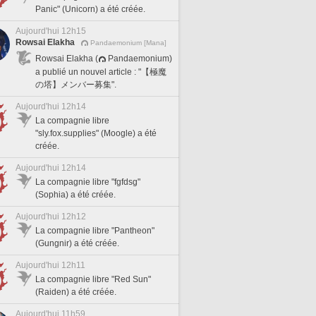
Panic" (Unicorn) a été créée.
Aujourd'hui 12h15
Rowsai Elakha
Pandaemonium [Mana]
Rowsai Elakha (
Pandaemonium)
a publié un nouvel article : "【極魔
の塔】メンバー募集".
Aujourd'hui 12h14
La compagnie libre
"sly.fox.supplies" (Moogle) a été
créée.
Aujourd'hui 12h14
La compagnie libre "fgfdsg"
(Sophia) a été créée.
Aujourd'hui 12h12
La compagnie libre "Pantheon"
(Gungnir) a été créée.
Aujourd'hui 12h11
La compagnie libre "Red Sun"
(Raiden) a été créée.
Aujourd'hui 11h59