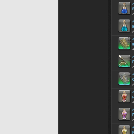
A
E
A
A
E
A
A
I
A
A
A
A
A
A
P
A
A
P
A
A
P