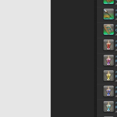
A
A
A
A
A
A
P
A
A
P
A
A
P
A
A
P
A
A
P
A