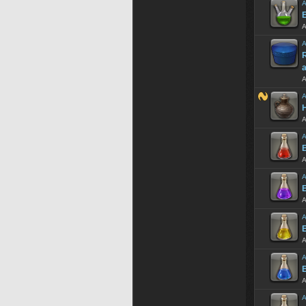
A
E
A
A
R
A
A
H
A
A
E
A
A
E
A
A
E
A
A
E
A
A