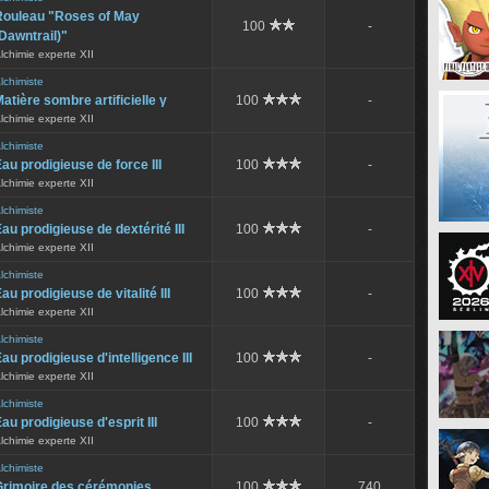
Rouleau "Roses of May
100
-
Dawntrail)"
lchimie experte XII
lchimiste
atière sombre artificielle γ
100
-
lchimie experte XII
lchimiste
au prodigieuse de force III
100
-
lchimie experte XII
lchimiste
au prodigieuse de dextérité III
100
-
lchimie experte XII
lchimiste
au prodigieuse de vitalité III
100
-
lchimie experte XII
lchimiste
au prodigieuse d'intelligence III
100
-
lchimie experte XII
lchimiste
au prodigieuse d'esprit III
100
-
lchimie experte XII
lchimiste
Grimoire des cérémonies
100
740