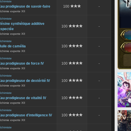
lchimiste
au prodigieuse de savoir-faire
100
-
lchimie experte XII
lchimiste
ésine synthétique additive
100
-
aspectée
lchimie experte XII
lchimiste
uile de camélia
100
-
lchimie experte XII
lchimiste
au prodigieuse de force IV
100
-
lchimie experte XII
lchimiste
au prodigieuse de dextérité IV
100
-
lchimie experte XII
lchimiste
au prodigieuse de vitalité IV
100
-
lchimie experte XII
lchimiste
au prodigieuse d'intelligence IV
100
-
lchimie experte XII
lchimiste