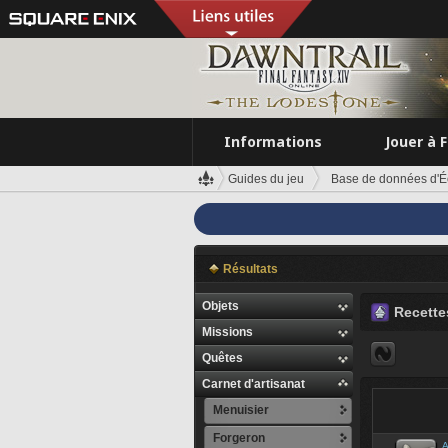
Informations
Jouer à 
Guides du jeu
Base de données d'É
Résultats
Objets
Recette
Missions
Quêtes
Carnet d'artisanat
Menuisier
Forgeron
A