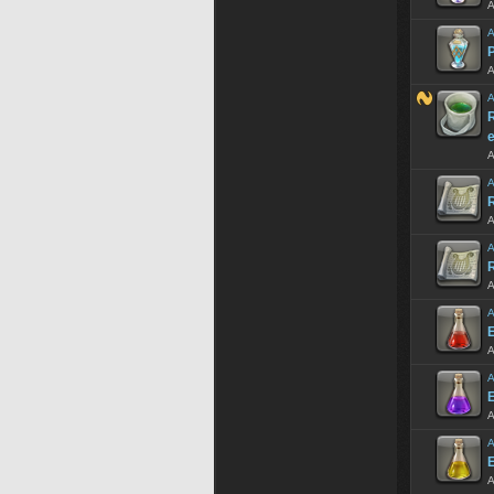
A
A
P
A
A
e
A
A
R
A
A
A
A
E
A
A
E
A
A
E
A