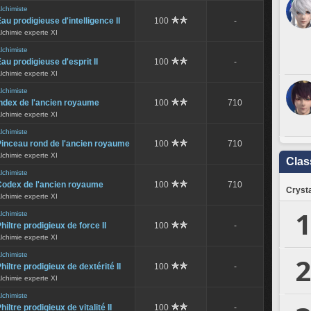
lchimiste
au prodigieuse d'intelligence II
100
-
lchimie experte XI
lchimiste
au prodigieuse d'esprit II
100
-
lchimie experte XI
lchimiste
ndex de l'ancien royaume
100
710
lchimie experte XI
lchimiste
Pinceau rond de l'ancien royaume
100
710
lchimie experte XI
Clas
lchimiste
Codex de l'ancien royaume
100
710
Crysta
lchimie experte XI
1
lchimiste
hiltre prodigieux de force II
100
-
lchimie experte XI
lchimiste
2
hiltre prodigieux de dextérité II
100
-
lchimie experte XI
lchimiste
hiltre prodigieux de vitalité II
100
-