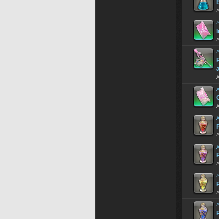
E
A
A
I
A
A
P
A
A
A
A
P
A
A
P
A
A
P
A
A
P