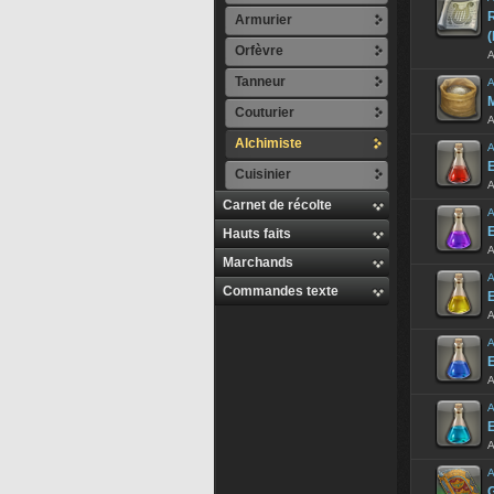
Armurier
(
Orfèvre
A
Tanneur
A
M
Couturier
A
Alchimiste
A
E
Cuisinier
A
Carnet de récolte
A
E
Hauts faits
A
Marchands
A
Commandes texte
E
A
A
E
A
A
E
A
A