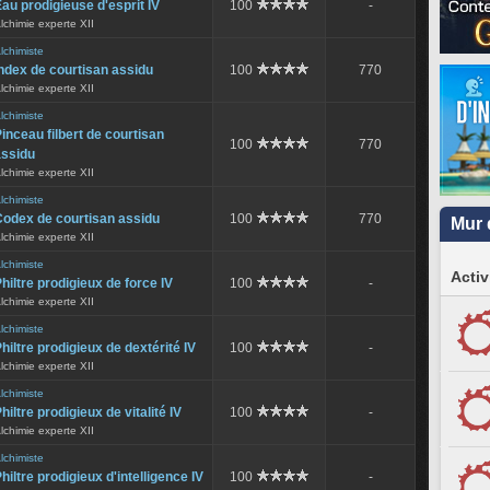
au prodigieuse d'esprit IV
100
-
lchimie experte XII
lchimiste
ndex de courtisan assidu
100
770
lchimie experte XII
lchimiste
inceau filbert de courtisan
100
770
assidu
lchimie experte XII
lchimiste
Codex de courtisan assidu
100
770
Mur 
lchimie experte XII
lchimiste
Activ
hiltre prodigieux de force IV
100
-
lchimie experte XII
lchimiste
hiltre prodigieux de dextérité IV
100
-
lchimie experte XII
lchimiste
hiltre prodigieux de vitalité IV
100
-
lchimie experte XII
lchimiste
hiltre prodigieux d'intelligence IV
100
-