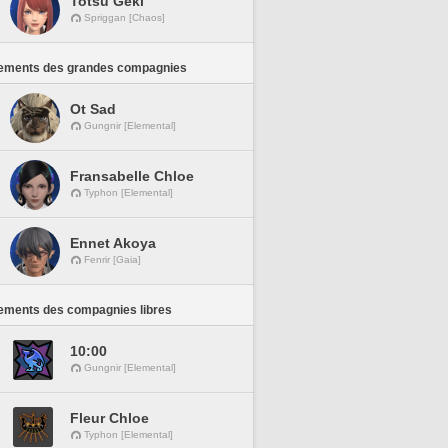
Totsu Geki
Spriggan [Chaos]
ements des grandes compagnies
Ot Sad
Gungnir [Elemental]
Fransabelle Chloe
Typhon [Elemental]
Ennet Akoya
Fenrir [Gaia]
ements des compagnies libres
10:00
Gungnir [Elemental]
Fleur Chloe
Typhon [Elemental]