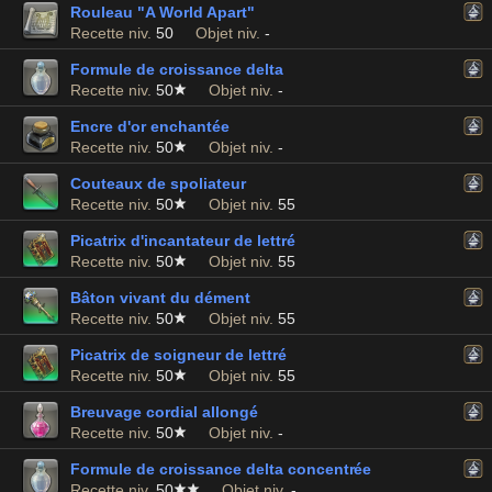
Rouleau "A World Apart"
Recette niv.
50
Objet niv.
-
Formule de croissance delta
Recette niv.
50
Objet niv.
-
Encre d'or enchantée
Recette niv.
50
Objet niv.
-
Couteaux de spoliateur
Recette niv.
50
Objet niv.
55
Picatrix d'incantateur de lettré
Recette niv.
50
Objet niv.
55
Bâton vivant du dément
Recette niv.
50
Objet niv.
55
Picatrix de soigneur de lettré
Recette niv.
50
Objet niv.
55
Breuvage cordial allongé
Recette niv.
50
Objet niv.
-
Formule de croissance delta concentrée
Recette niv.
50
Objet niv.
-