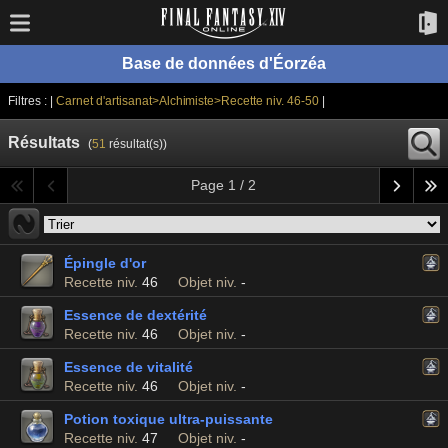
Base de données d'Éorzéa
Filtres : |
Carnet d'artisanat>Alchimiste>Recette niv. 46-50
|
Résultats
(
51
résultat(s))
Page 1 / 2
Épingle d'or
Recette niv.
46
Objet niv.
-
Essence de dextérité
Recette niv.
46
Objet niv.
-
Essence de vitalité
Recette niv.
46
Objet niv.
-
Potion toxique ultra-puissante
Recette niv.
47
Objet niv.
-