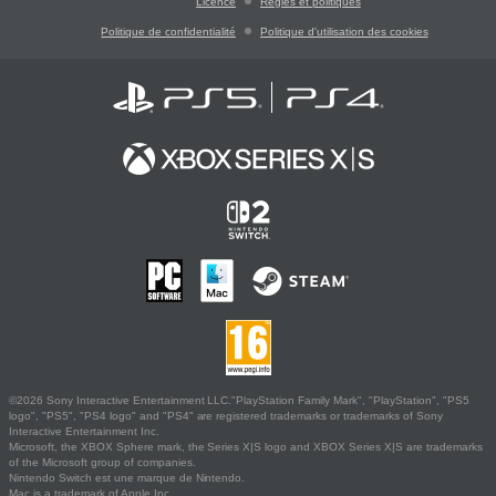
Licence
Règles et politiques
Politique de confidentialité
Politique d'utilisation des cookies
©2026 Sony Interactive Entertainment LLC."PlayStation Family Mark", "PlayStation", "PS5
logo", "PS5", "PS4 logo" and "PS4" are registered trademarks or trademarks of Sony
Interactive Entertainment Inc.
Microsoft, the XBOX Sphere mark, the Series X|S logo and XBOX Series X|S are trademarks
of the Microsoft group of companies.
Nintendo Switch est une marque de Nintendo.
Mac is a trademark of Apple Inc.