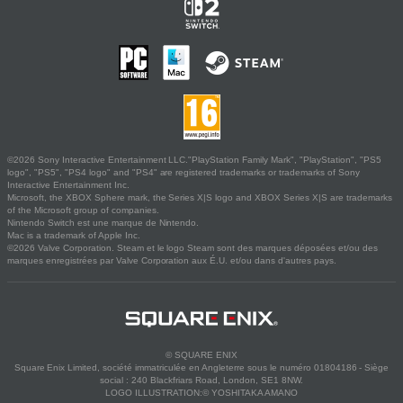
©2026 Sony Interactive Entertainment LLC."PlayStation Family Mark", "PlayStation", "PS5
logo", "PS5", "PS4 logo" and "PS4" are registered trademarks or trademarks of Sony
Interactive Entertainment Inc.
Microsoft, the XBOX Sphere mark, the Series X|S logo and XBOX Series X|S are trademarks
of the Microsoft group of companies.
Nintendo Switch est une marque de Nintendo.
Mac is a trademark of Apple Inc.
©2026 Valve Corporation. Steam et le logo Steam sont des marques déposées et/ou des
marques enregistrées par Valve Corporation aux É.U. et/ou dans d'autres pays.
© SQUARE ENIX
Square Enix Limited, société immatriculée en Angleterre sous le numéro 01804186 - Siège
social : 240 Blackfriars Road, London, SE1 8NW.
LOGO ILLUSTRATION:© YOSHITAKA AMANO