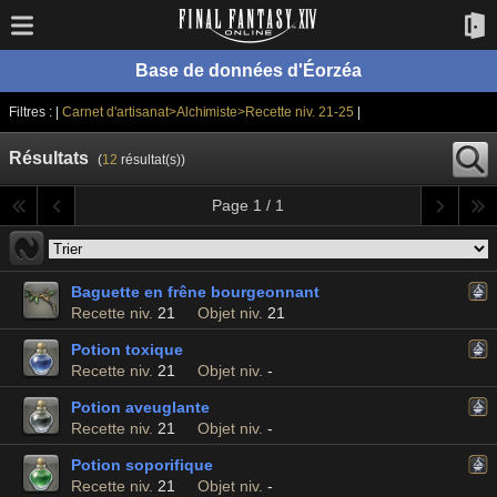
Base de données d'Éorzéa
Filtres : |
Carnet d'artisanat>Alchimiste>Recette niv. 21-25
|
Résultats
(
12
résultat(s))
Page 1 / 1
Baguette en frêne bourgeonnant
Recette niv.
21
Objet niv.
21
Potion toxique
Recette niv.
21
Objet niv.
-
Potion aveuglante
Recette niv.
21
Objet niv.
-
Potion soporifique
Recette niv.
21
Objet niv.
-