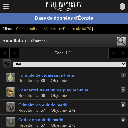
Base de données d'Éorzéa
Filtres : |
Carnet d'artisanat>Alchimiste>Recette niv. 66-70
|
Résultats
(
15
résultat(s))
Page 1 / 1
Formule de croissance thêta
Recette niv.
66
Objet niv.
-
Concentré de tanin de plaqueminier
Recette niv.
66
Objet niv.
-
Grimoire en cuir de marid
Recette niv.
67
Objet niv.
279
Codex en cuir de marid
Recette niv.
67
Objet niv.
279