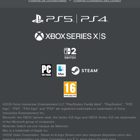
Politique de confidentialité
Politique d'utilisation des cookies
©2026 Sony Interactive Entertainment LLC."PlayStation Family Mark", "PlayStation", "PS5
logo", "PS5", "PS4 logo" and "PS4" are registered trademarks or trademarks of Sony
Interactive Entertainment Inc.
Microsoft, the XBOX Sphere mark, the Series X|S logo and XBOX Series X|S are trademarks
of the Microsoft group of companies.
Nintendo Switch est une marque de Nintendo.
Mac is a trademark of Apple Inc.
©2026 Valve Corporation. Steam et le logo Steam sont des marques déposées et/ou des
marques enregistrées par Valve Corporation aux É.U. et/ou dans d'autres pays.