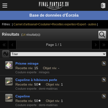
Base de données d'Éorzéa
Filtres : |
Carnet d'artisanat>Couturier>Recettes expertes>Expert - autres
|
Résultats
(
14
résultat(s))
Page 1 / 1
Prisme mirage
Recette niv.
15
Objet niv.
-
Couture experte : mirages
Capeline à hibiscus perle
Recette niv.
50
Objet niv.
1
Couture experte : demi-matérias
Capeline
Recette niv.
50
Objet niv.
1
Couture experte : demi-matérias