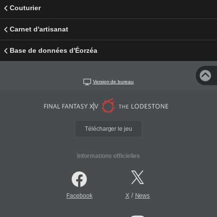
Couturier
Carnet d'artisanat
Base de données d'Éorzéa
Version de bureau
Télécharger le jeu
Informations officielles
/
Facebook
X
News