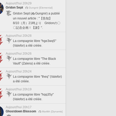
Aujourd'hui 20h29
Gridon Sept
Gungnir [Elemental]
Gridon Sept (
Gungnir) a publié
un nouvel article : "【告知】
8/10（月）21時より Gridonの〇
〇記念企画！【謎】".
Aujourd'hui 20h28
La compagnie libre "hge3wq5"
(Valefor) a été créée.
Aujourd'hui 20h26
La compagnie libre "The Black
Vault" (Zalera) a été créée.
Aujourd'hui 20h24
La compagnie libre "theq" (Valefor)
a été créée.
Aujourd'hui 20h19
La compagnie libre "hqq35y"
(Valefor) a été créée.
Aujourd'hui 20h17
Ghostdown Blossom
Marilith [Dynamis]