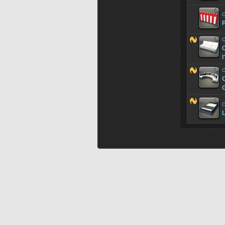
C
P
C
l
C
C
G
C
L