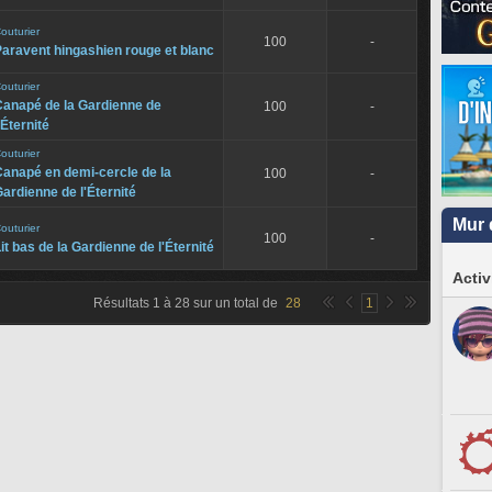
outurier
100
-
aravent hingashien rouge et blanc
outurier
Canapé de la Gardienne de
100
-
'Éternité
outurier
anapé en demi-cercle de la
100
-
ardienne de l'Éternité
Mur 
outurier
100
-
it bas de la Gardienne de l'Éternité
Activ
Résultats
1
à
28
sur un total de
28
1