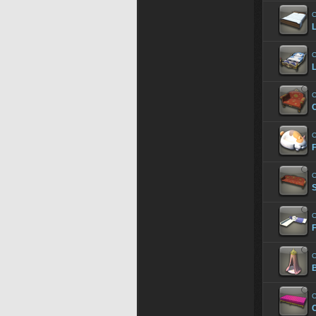
C
L
C
L
C
C
F
C
C
F
C
C