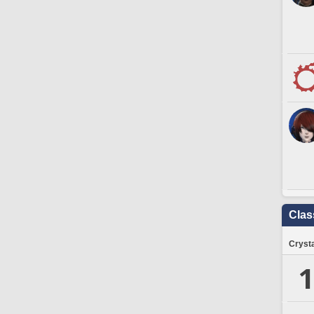
Clas
Crysta
1