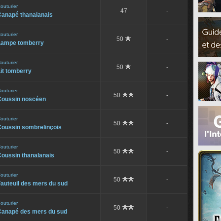
outurier
47
-
Canapé thanalanais
outurier
50
-
Lampe tomberry
outurier
50
-
it tomberry
outurier
50
-
Coussin noscéen
outurier
50
-
Coussin sombrelinçois
outurier
50
-
Coussin thanalanais
outurier
50
-
auteuil des mers du sud
outurier
50
-
Canapé des mers du sud