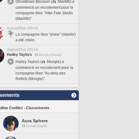
Ghostdown Blossom (
Marilith) a
commencé un recrutement pour la
compagnie libre "Alter Fate Studio
(Marilith)".
Aujourd'hui 20h16
La compagnie libre "yhew" (Valefor)
a été créée.
Aujourd'hui 20h14
Hailey Taylors
Moogle [Chaos]
Hailey Taylors (
Moogle) a
commencé un recrutement pour la
compagnie libre "Au-dela des
Reflets (Moogle)".
sements
lline Conflict - Classements
Aura Sphere
Zodiark [Light]