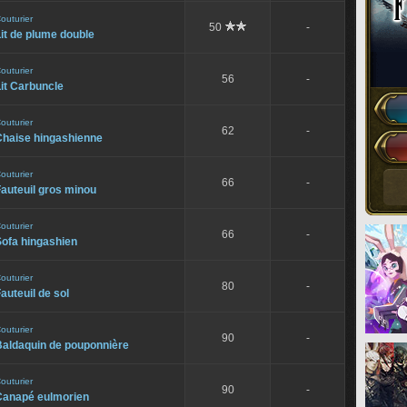
outurier
50
-
it de plume double
outurier
56
-
it Carbuncle
outurier
62
-
Chaise hingashienne
outurier
66
-
auteuil gros minou
outurier
66
-
Sofa hingashien
outurier
80
-
auteuil de sol
outurier
90
-
Baldaquin de pouponnière
outurier
90
-
Canapé eulmorien