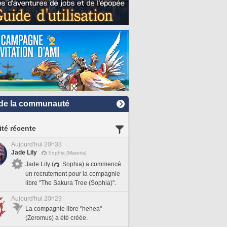
de la communauté
ité récente
Aujourd'hui 20h33
Jade Lily
Sophia [Materia]
Jade Lily (
Sophia) a commencé
un recrutement pour la compagnie
libre "The Sakura Tree (Sophia)".
Aujourd'hui 20h29
La compagnie libre "hehea"
(Zeromus) a été créée.