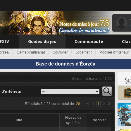
FFXIV
Guides du jeu
Communauté
Cla
orzéa
Carnet d'artisanat
Couturier
Logement
Mobilier d'intérieur
Base de données d'Éorzéa
Version : mise à jour 7.55
 d'intérieur
Résultats
1
à
28
sur un total de
28
1
Niveau de
Titre
Nv objet
synthèse