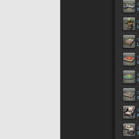
C
C
C
L
C
C
C
C
F
C