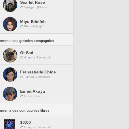
Scarlet Rose
Spriggan [Chaos]
Miyu Edelfelt
Phoenix [Light]
ements des grandes compagnies
Ot Sad
Gungnir [Elemental]
Fransabelle Chloe
Typhon [Elemental]
Ennet Akoya
Fenrir [Gaia]
ements des compagnies libres
10:00
Gungnir [Elemental]