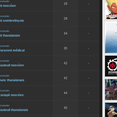
outurier
16
-
it noscéen
outurier
28
-
it sombrelinçois
outurier
34
-
it thanalanais
outurier
35
-
Paravent médical
outurier
42
-
Fauteuil noscéen
outurier
42
-
Banc thanalanais
outurier
44
-
Canapé noscéen
outurier
45
-
auteuil thanalanais