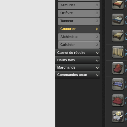
C
Armurier
L
Orfèvre
C
Tanneur
L
Couturier
C
Alchimiste
L
Cuisinier
C
Carnet de récolte
Hauts faits
C
Marchands
Commandes texte
C
C
C
F