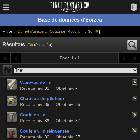
Base de données d'Éorzéa
Filtres : |
Carnet d'artisanat>Couturier>Recette niv. 36-40
|
Résultats
(
30
résultat(s))
Page 1 / 1
Canevas de lin
Recette niv.
36
Objet niv.
-
Chapeau de pêcheur
Recette niv.
36
Objet niv.
35
Coule en lin
Recette niv.
36
Objet niv.
37
Coule en lin réinventée
Recette niv.
36
Objet niv.
37