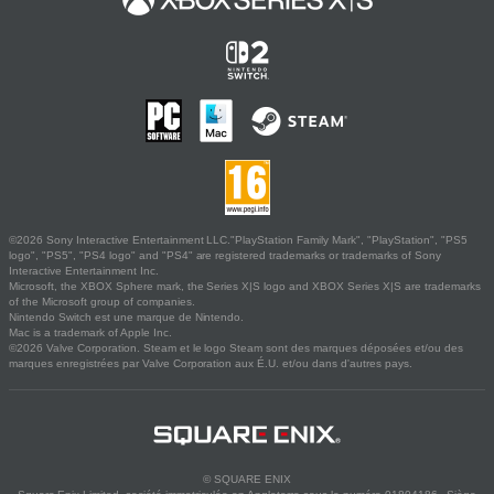
©2026 Sony Interactive Entertainment LLC."PlayStation Family Mark", "PlayStation", "PS5
logo", "PS5", "PS4 logo" and "PS4" are registered trademarks or trademarks of Sony
Interactive Entertainment Inc.
Microsoft, the XBOX Sphere mark, the Series X|S logo and XBOX Series X|S are trademarks
of the Microsoft group of companies.
Nintendo Switch est une marque de Nintendo.
Mac is a trademark of Apple Inc.
©2026 Valve Corporation. Steam et le logo Steam sont des marques déposées et/ou des
marques enregistrées par Valve Corporation aux É.U. et/ou dans d'autres pays.
© SQUARE ENIX