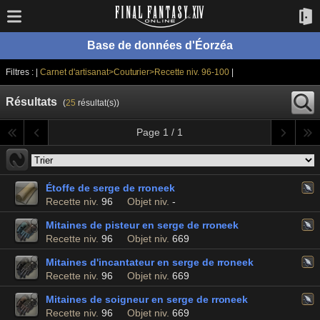
Base de données d'Éorzéa
Filtres : |
Carnet d'artisanat>Couturier>Recette niv. 96-100
|
Résultats
(
25
résultat(s))
Page 1 / 1
Étoffe de serge de rroneek
Recette niv.
96
Objet niv.
-
Mitaines de pisteur en serge de rroneek
Recette niv.
96
Objet niv.
669
Mitaines d'incantateur en serge de rroneek
Recette niv.
96
Objet niv.
669
Mitaines de soigneur en serge de rroneek
Recette niv.
96
Objet niv.
669