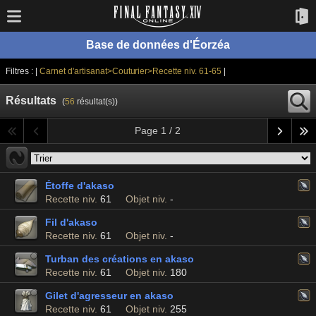
Base de données d'Éorzéa
Filtres : |
Carnet d'artisanat>Couturier>Recette niv. 61-65
|
Résultats
(
56
résultat(s))
Page 1 / 2
Étoffe d'akaso
Recette niv.
61
Objet niv.
-
Fil d'akaso
Recette niv.
61
Objet niv.
-
Turban des créations en akaso
Recette niv.
61
Objet niv.
180
Gilet d'agresseur en akaso
Recette niv.
61
Objet niv.
255