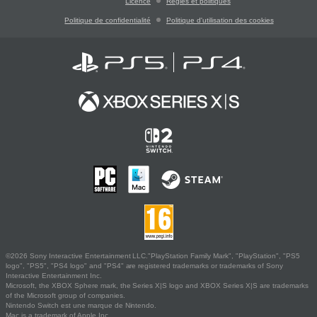
Licence
Règles et politiques
Politique de confidentialité
Politique d'utilisation des cookies
©2026 Sony Interactive Entertainment LLC."PlayStation Family Mark", "PlayStation", "PS5
logo", "PS5", "PS4 logo" and "PS4" are registered trademarks or trademarks of Sony
Interactive Entertainment Inc.
Microsoft, the XBOX Sphere mark, the Series X|S logo and XBOX Series X|S are trademarks
of the Microsoft group of companies.
Nintendo Switch est une marque de Nintendo.
Mac is a trademark of Apple Inc.