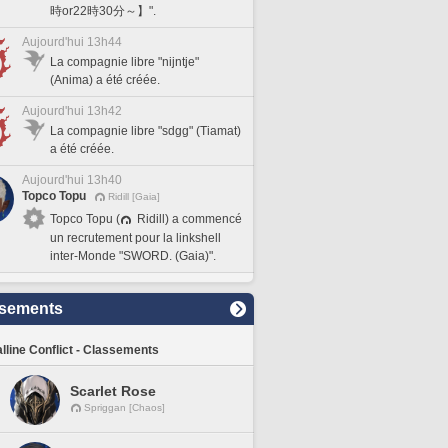
時or22時30分～】".
Aujourd'hui 13h44
La compagnie libre "nijntje"
(Anima) a été créée.
Aujourd'hui 13h42
La compagnie libre "sdgg" (Tiamat)
a été créée.
Aujourd'hui 13h40
Topco Topu
Ridill [Gaia]
Topco Topu (
Ridill) a commencé
un recrutement pour la linkshell
inter-Monde "SWORD. (Gaia)".
sements
lline Conflict - Classements
Scarlet Rose
Spriggan [Chaos]