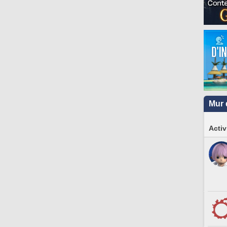
Mur 
Activ