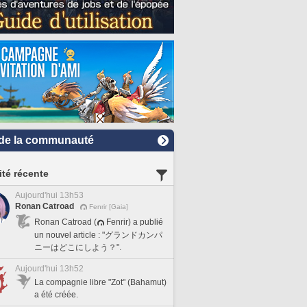
de la communauté
ité récente
Aujourd'hui 13h53
Ronan Catroad
Fenrir [Gaia]
Ronan Catroad (
Fenrir) a publié
un nouvel article : "グランドカンパ
ニーはどこにしよう？".
Aujourd'hui 13h52
La compagnie libre "Zot" (Bahamut)
a été créée.