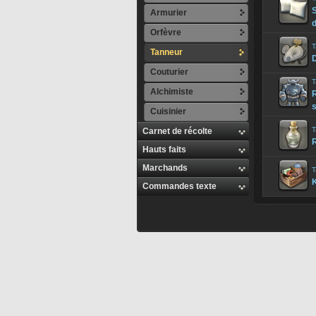
S
Armurier
d
Orfèvre
T
Tanneur
D
Couturier
T
Alchimiste
s
Cuisinier
T
Carnet de récolte
Hauts faits
Marchands
T
K
Commandes texte