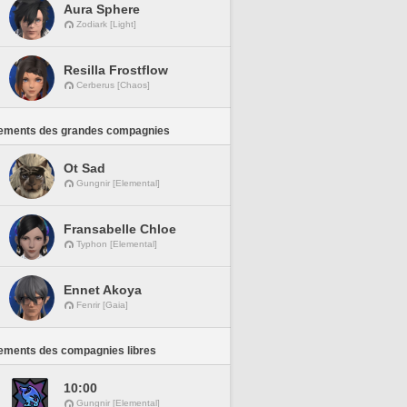
Aura Sphere
Zodiark [Light]
Resilla Frostflow
Cerberus [Chaos]
ements des grandes compagnies
Ot Sad
Gungnir [Elemental]
Fransabelle Chloe
Typhon [Elemental]
Ennet Akoya
Fenrir [Gaia]
ements des compagnies libres
10:00
Gungnir [Elemental]