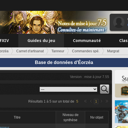
FFXIV
Guides du jeu
Communauté
Cla
orzéa
Carnet d'artisanat
Tanneur
Commandes spé.
Margrat
Base de données d'Éorzéa
Version : mise à jour 7.55
Résultats
1
à
5
sur un total de
5
1
Niveau de
Titre
Nv objet
synthèse
anneur