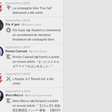
Aujourd'hui 13h52
La compagnie libre "Fox-Tail"
(Bahamut) a été créée.
Aujourd'hui 13h52
Flix A'gao
Raiden [Light]
Flix A'gao (
Raiden) a commencé
un recrutement de membres
fondateurs de compagnie libre.
Aujourd'hui 13h47
Ronan Catroad
Fenrir [Gaia]
Ronan Catroad (
Fenrir) a publié
un nouvel article : "まったりエオル
ゼアライフをはじめました！".
Aujourd'hui 13h45
L'équipe JcJ "BraveLink" a été
créée.
Aujourd'hui 13h44
Maru Mecco
Gungnir [Elemental]
Maru Mecco (
Gungnir) a publié
un nouvel article : "【1.5ヵ月】絶妖
星乱舞固定メンバー募集 【週5/23