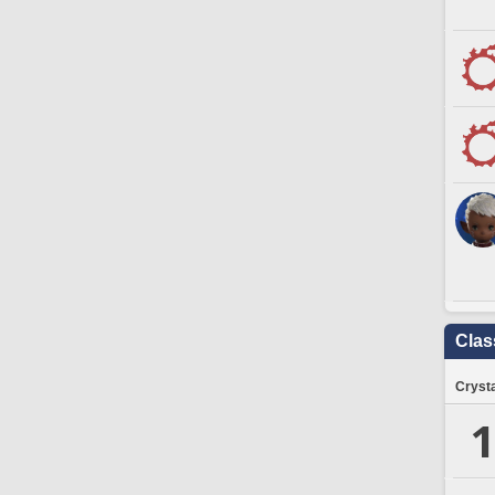
Clas
Crysta
1