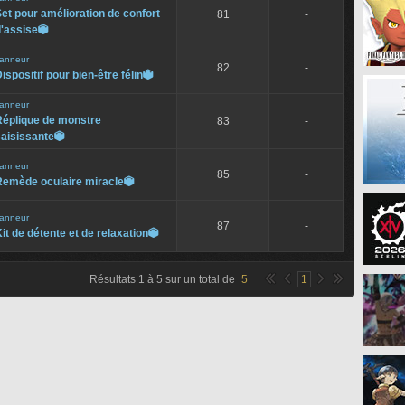
et pour amélioration de confort
81
-
'assise

anneur
82
-
ispositif pour bien-être félin

anneur
Réplique de monstre
83
-
aisissante

anneur
85
-
Remède oculaire miracle

anneur
87
-
it de détente et de relaxation

Résultats
1
à
5
sur un total de
5
1