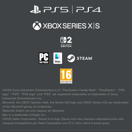
©2026 Sony Interactive Entertainment LLC."PlayStation Family Mark", "PlayStation", "PS5
logo", "PS5", "PS4 logo" and "PS4" are registered trademarks or trademarks of Sony
Interactive Entertainment Inc.
Microsoft, the XBOX Sphere mark, the Series X|S logo and XBOX Series X|S are trademarks
of the Microsoft group of companies.
Nintendo Switch est une marque de Nintendo.
Mac is a trademark of Apple Inc.
©2026 Valve Corporation. Steam et le logo Steam sont des marques déposées et/ou des
marques enregistrées par Valve Corporation aux É.U. et/ou dans d'autres pays.