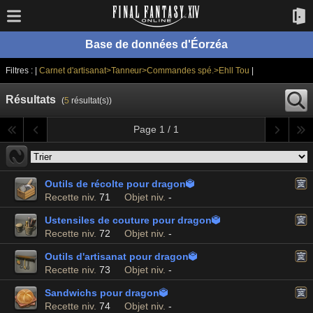
Base de données d'Éorzéa
Filtres : |
Carnet d'artisanat>Tanneur>Commandes spé.>Ehll Tou
|
Résultats
(
5
résultat(s))
Page 1 / 1
Outils de récolte pour dragon

Recette niv.
71
Objet niv.
-
Ustensiles de couture pour dragon

Recette niv.
72
Objet niv.
-
Outils d'artisanat pour dragon

Recette niv.
73
Objet niv.
-
Sandwichs pour dragon

Recette niv.
74
Objet niv.
-