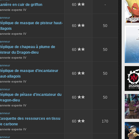
anière en cuir de griffon
60
-
annerie experte IV
anneur
éplique de masque de pisteur haut-
60
50
llagois
annerie experte IV
anneur
Réplique de chapeau à plume de
60
50
isteur du Dragon-dieu
annerie experte IV
anneur
Réplique de masque d'incantateur
60
50
aut-allagois
annerie experte IV
anneur
éplique de pétase d'incantateur du
60
50
Dragon-dieu
annerie experte IV
anneur
Casquette des ressources en tissu
60
170
de carbone
annerie experte IV
anneur