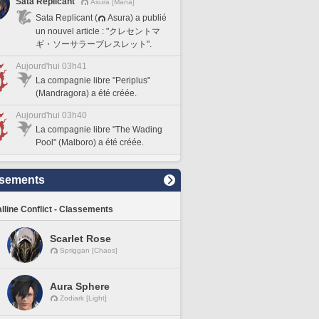
Sata Replicant
Asura [Mana]
Sata Replicant (
Asura) a publié
un nouvel article : "クレセントマ
ギ・ソーサラーブレスレット".
Aujourd'hui 03h41
La compagnie libre "Periplus"
(Mandragora) a été créée.
Aujourd'hui 03h40
La compagnie libre "The Wading
Pool" (Malboro) a été créée.
sements
lline Conflict - Classements
Scarlet Rose
Spriggan [Chaos]
Aura Sphere
Zodiark [Light]