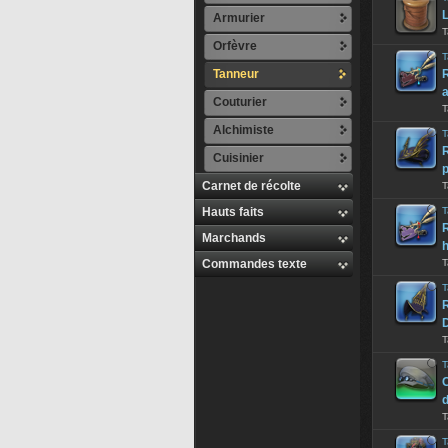
L
Armurier
T
Orfèvre
T
Tanneur
R
a
Couturier
T
Alchimiste
T
Cuisinier
p
Carnet de récolte
T
Hauts faits
T
Marchands
h
Commandes texte
T
T
R
T
T
T
T