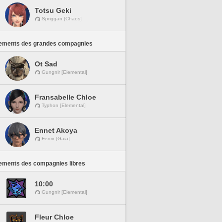
Totsu Geki
Spriggan [Chaos]
ements des grandes compagnies
Ot Sad
Gungnir [Elemental]
Fransabelle Chloe
Typhon [Elemental]
Ennet Akoya
Fenrir [Gaia]
ements des compagnies libres
10:00
Gungnir [Elemental]
Fleur Chloe