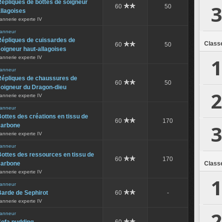
épliques de bottes de soigneur
3
60
50
llagoises
annerie experte IV
anneur
Répliques de cuissardes de
Class
60
50
oigneur haut-allagoises
1
annerie experte IV
anneur
Répliques de chaussures de
60
50
soigneur du Dragon-dieu
2
annerie experte IV
anneur
ottes des créations en tissu de
60
170
3
carbone
annerie experte IV
anneur
ottes des ressources en tissu de
60
170
carbone
Class
annerie experte IV
1
anneur
Barde de Sephirot
60
-
annerie experte IV
2
anneur