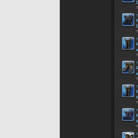
T
T
R
T
T
R
a
T
T
R
a
T
T
R
h
T
T
d
T
T