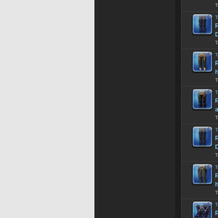
T
T
R
T
T
R
h
T
T
R
a
T
T
R
T
T
R
h
T
T
R