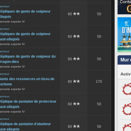
anneur
épliques de gants de soigneur
60
50
llagois
annerie experte IV
anneur
épliques de gants de soigneur
60
50
aut-allagois
annerie experte IV
anneur
épliques de gants de soigneur du
60
50
Mur 
Dragon-dieu
annerie experte IV
Activ
anneur
ants des ressources en tissu de
60
170
carbone
annerie experte IV
anneur
éplique de pantalon de protecteur
60
50
aut-allagois
annerie experte IV
anneur
éplique de pantalon d'abatteur
60
50
aut-allagois