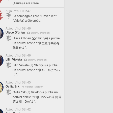
(Asura) a été créée.
Aujourd'hui 03h47
La compagnie libre "ElevenTen"
(Valefor) a été créée.
Aujourd'hui 03h46
Uisce O'brien
Shinryu [Meteor]
Uisce O'brien (
Shinryu) a publié
un nouvel article : "新型魔導兵器を
撃破せよ".
Aujourd'hui 03h46
Lilin Violeta
Shinryu [Meteor]
Lilin Violeta (
Shinryu) a publié
un nouvel article : "新ルールについ
て".
Aujourd'hui 03h45
Ovilia Srk
Valefor [Meteor]
Ovilia Srk (
Valefor) a publié un
nouvel article : "Big Fishへの道 釣道
第２期 DAY２".
Aujourd'hui 03h42