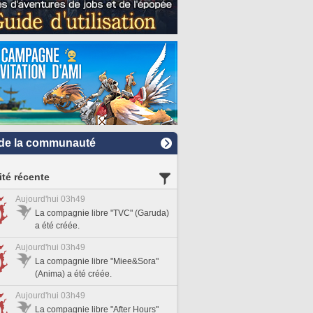
de la communauté
ité récente
Aujourd'hui 03h49
La compagnie libre "TVC" (Garuda)
a été créée.
Aujourd'hui 03h49
La compagnie libre "Miee&Sora"
(Anima) a été créée.
Aujourd'hui 03h49
La compagnie libre "After Hours"