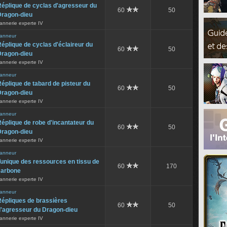
éplique de cyclas d'agresseur du
60
50
Dragon-dieu
annerie experte IV
anneur
éplique de cyclas d'éclaireur du
60
50
Dragon-dieu
annerie experte IV
anneur
éplique de tabard de pisteur du
60
50
Dragon-dieu
annerie experte IV
anneur
éplique de robe d'incantateur du
60
50
Dragon-dieu
annerie experte IV
anneur
unique des ressources en tissu de
60
170
carbone
annerie experte IV
anneur
Répliques de brassières
60
50
d'agresseur du Dragon-dieu
annerie experte IV