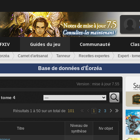
FFXIV
Guides du jeu
Communauté
Cla
orzéa
Carnet d'artisanat
Tanneur
Recettes expertes
Expert - tom
Base de données d'Éorzéa
Version : mise à jour 7.55
- tome 4
Résultats
1
à
50
sur un total de
101
1
2
3
Niveau de
Titre
Nv objet
synthèse
anneur