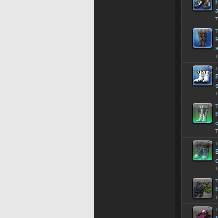
R
a
T
T
s
T
T
T
T
B
T
T
B
T
T
T
T