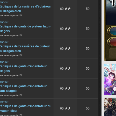
anneur
épliques de brassières d'éclaireur
60
50
du Dragon-dieu
annerie experte IV
anneur
épliques de gants de pisteur haut-
60
50
llagois
annerie experte IV
anneur
épliques de brassières de pisteur
60
50
du Dragon-dieu
annerie experte IV
anneur
épliques de gants d'incantateur
60
50
llagois
annerie experte IV
anneur
épliques de gants d'incantateur
60
50
aut-allagois
annerie experte IV
anneur
épliques de gants d'incantateur du
60
50
Dragon-dieu
annerie experte IV