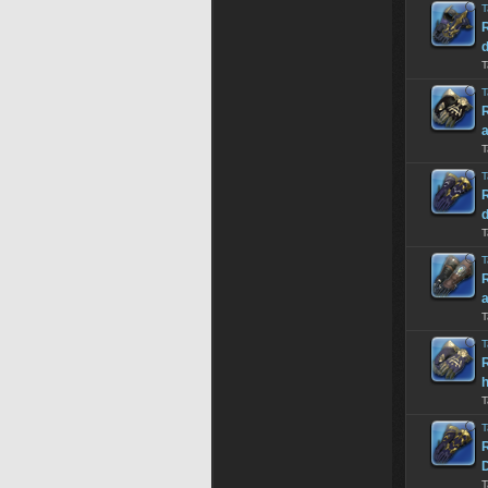
T
R
T
T
R
a
T
T
R
T
T
R
a
T
T
R
h
T
T
R
T