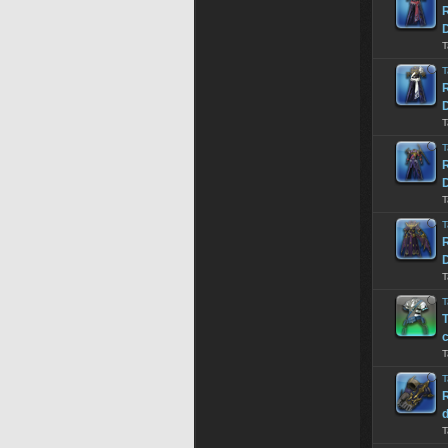
R
T
T
R
T
T
R
T
T
R
T
T
T
T
T
T