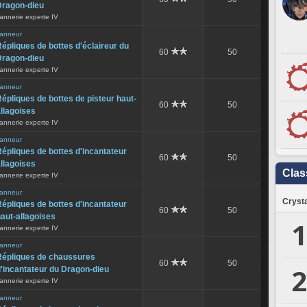
Dragon-dieu
annerie experte IV
anneur
épliques de bottes d'éclaireur du
60
50
Dragon-dieu
annerie experte IV
anneur
épliques de bottes de pisteur haut-
60
50
llagoises
annerie experte IV
anneur
épliques de bottes d'incantateur
60
50
llagoises
Clas
annerie experte IV
anneur
Crysta
épliques de bottes d'incantateur
60
50
aut-allagoises
1
annerie experte IV
anneur
Répliques de chaussures
60
50
2
'incantateur du Dragon-dieu
annerie experte IV
anneur