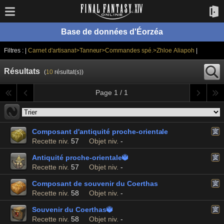
Base de données d'Éorzéa
Filtres : |
Carnet d'artisanat>Tanneur>Commandes spé.>Zhloe Aliapoh
|
Résultats
(
10
résultat(s))
Page 1 / 1
Composant d'antiquité proche-orientale
Recette niv.
57
Objet niv.
-
Antiquité proche-orientale

Recette niv.
57
Objet niv.
-
Composant de souvenir du Coerthas
Recette niv.
58
Objet niv.
-
Souvenir du Coerthas

Recette niv.
58
Objet niv.
-