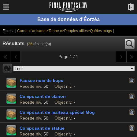
Base de données d'Éorzéa
Filtres : |
Carnet d'artisanat>Tanneur>Peuples alliés>Quêtes mogs
|
Résultats
(
26
résultat(s))
Page 1 / 1
Fausse noix de kupo
Recette niv.
50
Objet niv.
-
Composant de clairon
Recette niv.
50
Objet niv.
-
Composant de marteau spécial Mog
Recette niv.
50
Objet niv.
-
Composant de statue
Recette niv.
50
Objet niv.
-